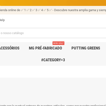
tienda online de ✅ 1 ✅ 2 ✅ 3 ✅ 4 ✅ 5 ✅ - Descubre nuestra amplia gama y siemp
elp
MINI GOLF
ACESSÓRIOS
MG PRÉ-FABRICADO
PUTTING GREENS
#CATEGORY=3
 tanto por la puntual entrega de nuestros artículos, como por nuestro profesion