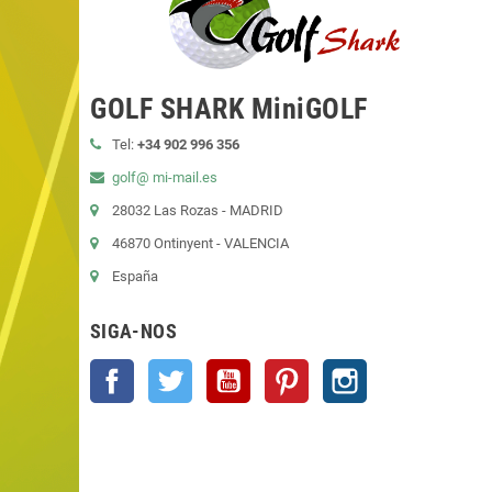
GOLF SHARK MiniGOLF
Tel:
+34 902 996 356
golf@ mi-mail.es
28032 Las Rozas - MADRID
46870 Ontinyent - VALENCIA
España
SIGA-NOS
Facebook
Twitter
YouTube
Pinterest
Instagram