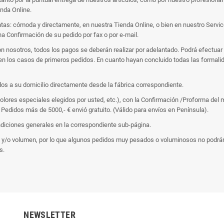
nda Online.
as: cómoda y directamente, en nuestra Tienda Online, o bien en nuestro Service-
a Confirmación de su pedido por fax o por e-mail.
on nosotros, todos los pagos se deberán realizar por adelantado. Podrá efectuar
e en los casos de primeros pedidos. En cuanto hayan concluido todas las formal
os a su domicilio directamente desde la fábrica correspondiente.
colores especiales elegidos por usted, etc.), con la Confirmación /Proforma del
. Pedidos más de 5000,- € envió gratuito. (Válido para envíos en Península).
diciones generales en la correspondiente sub-página.
so y/o volumen, por lo que algunos pedidos muy pesados o voluminosos no podrá
s.
NEWSLETTER