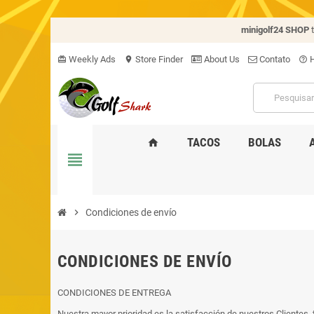
minigolf24 SHOP
Weekly Ads
Store Finder
About Us
Contato
H
card_giftcard
location_on
help_outline
TACOS
BOLAS
home
view_headline
chevron_right
Condiciones de envío
CONDICIONES DE ENVÍO
CONDICIONES DE ENTREGA
Nuestra mayor prioridad es la satisfacción de nuestros Clientes,