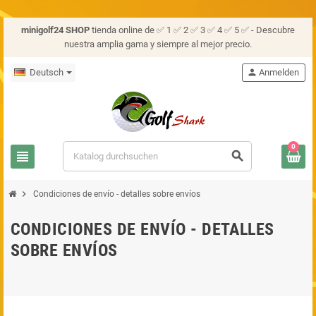
minigolf24 SHOP
tienda online de ✅ 1 ✅ 2 ✅ 3 ✅ 4 ✅ 5 ✅ - Descubre
nuestra amplia gama y siempre al mejor precio.
Deutsch
person
Anmelden
0
view_headline
search
chevron_right
Condiciones de envío - detalles sobre envíos
CONDICIONES DE ENVÍO - DETALLES
SOBRE ENVÍOS