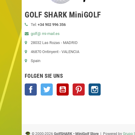
GOLF SHARK MiniGOLF
Tel:
+34 902 996 356
golf@ mi-mail.es
28032 Las Rozas - MADRID
46870 Ontinyent - VALENCIA
Spain
FOLGEN SIE UNS
Facebook
Twitter
YouTube
Pinterest
Instagram
© 2000-2026
GolfSHARK • MiniGolf Store
| Powered by
Grupo 