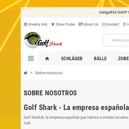
minigolf24 SHOP
Weekly Ads
Store Finder
About Us
Kontakt
H
card_giftcard
location_on
help_outline
view_headline
SCHLÄGER
BÄLLE
ZUBE
home
chevron_right
Sobre nosotros
SOBRE NOSOTROS
Golf Shark - La empresa española 
Golf Shark®, la empresa española que fabrica e instala circuit
Golf.