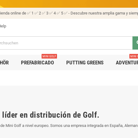
tienda online de ✅ 1 ✅ 2 ✅ 3 ✅ 4 ✅ 5 ✅ - Descubre nuestra amplia gama y siemp
elp
se
MINI GOLF
MINI 
HÖR
PREFABRICADO
PUTTING GREENS
ADVENTU
líder en distribución de Golf.
os de Mini Golf a nivel europeo. Somos una empresa integrada en España, Alema