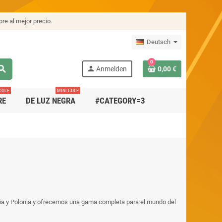
re al mejor precio.
Deutsch
0
arch
person
Anmelden
0,00 €
GOLF
MINI GOLF
RE
DE LUZ NEGRA
#CATEGORY=3
nia y Polonia y ofrecemos una gama completa para el mundo del