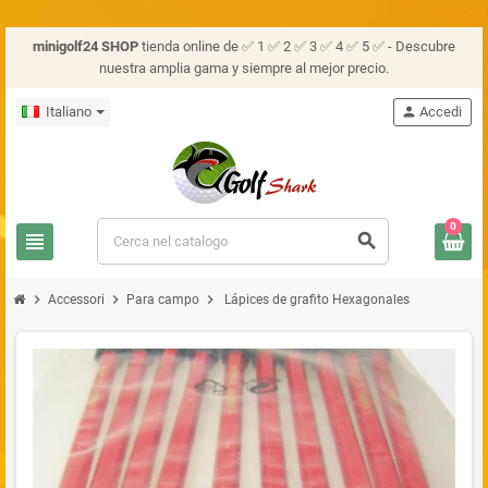
minigolf24 SHOP
tienda online de ✅ 1 ✅ 2 ✅ 3 ✅ 4 ✅ 5 ✅ - Descubre
nuestra amplia gama y siempre al mejor precio.
Italiano
person
Accedi
0
view_headline
search
chevron_right
chevron_right
chevron_right
Accessori
Para campo
Lápices de grafito Hexagonales