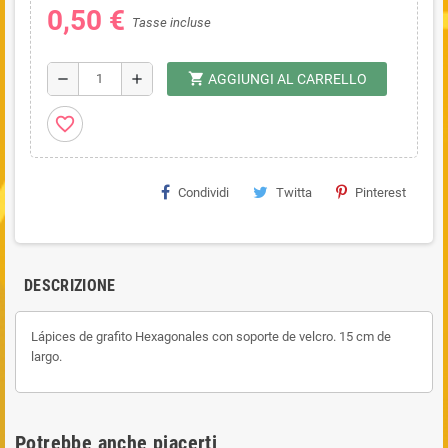
0,50 €
Tasse incluse
shopping_cart
remove
add
AGGIUNGI AL CARRELLO
favorite_border
Condividi
Twitta
Pinterest
DESCRIZIONE
Lápices de grafito Hexagonales con soporte de velcro. 15 cm de
largo.
Potrebbe anche piacerti