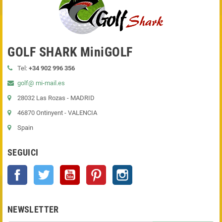
GOLF SHARK MiniGOLF
Tel:
+34 902 996 356
golf@ mi-mail.es
28032 Las Rozas - MADRID
46870 Ontinyent - VALENCIA
Spain
SEGUICI
Facebook
Twitter
YouTube
Pinterest
Instagram
NEWSLETTER