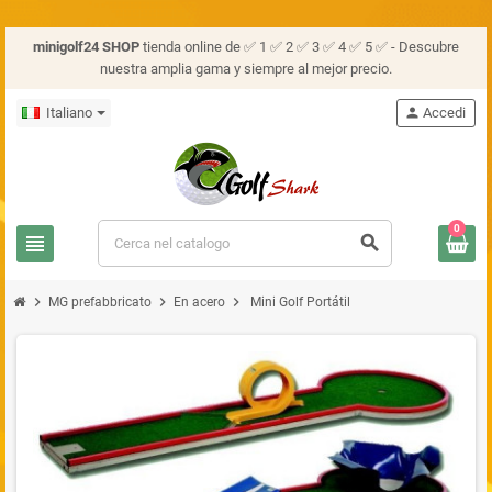
minigolf24 SHOP
tienda online de ✅ 1 ✅ 2 ✅ 3 ✅ 4 ✅ 5 ✅ - Descubre
nuestra amplia gama y siempre al mejor precio.
Italiano
person
Accedi
0
view_headline
search
chevron_right
chevron_right
chevron_right
MG prefabbricato
En acero
Mini Golf Portátil