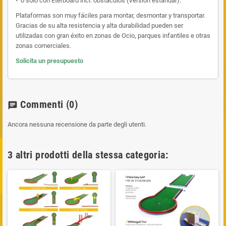
• o solo con Eterboard incl. obstáculos (Versión estándar).
Plataformas son muy fáciles para montar, desmontar y transportar.
Gracias de su alta resistencia y alta durabilidad pueden ser
utilizadas con gran éxito en zonas de Ocio, parques infantiles e otras
zonas comerciales.
Solicita un presupuesto
Commenti
(0)
chat
Ancora nessuna recensione da parte degli utenti.
3 altri prodotti della stessa categoria: