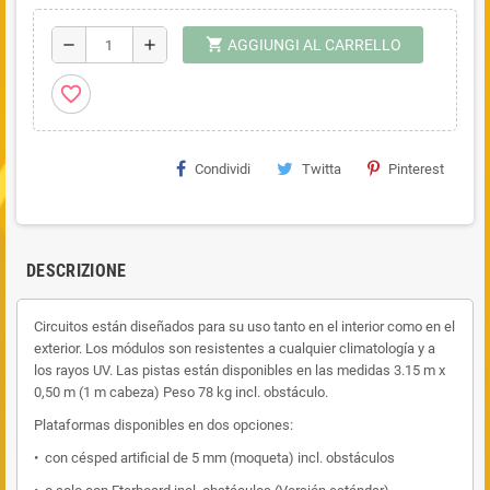
shopping_cart
remove
add
AGGIUNGI AL CARRELLO
favorite_border
Condividi
Twitta
Pinterest
DESCRIZIONE
Circuitos están diseñados para su uso tanto en el interior como en el
exterior. Los módulos son resistentes a cualquier climatología y a
los rayos UV. Las pistas están disponibles en las medidas 3.15 m x
0,50 m (1 m cabeza) Peso 78 kg incl. obstáculo.
Plataformas disponibles en dos opciones:
• con césped artificial de 5 mm (moqueta) incl. obstáculos