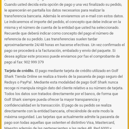
Cuando usted decida esta opción de pago y una vez finalizado su pedido,
le aparecerán en pantalla los datos necesarios para realizar la
transferencia bancaria. Además le enviaremos un e-mail con estos datos.
Le indicaremos el importe del pedido, el concepto que debe indicar en la
misma y el número de cuenta de la entidad que usted ha seleccionado.
Recuerde que deberá indicar como concepto del pago el número de
referencia de su pedido. Las transferencias suelen tardar
aproximadamente 24/48 horas en hacerse efectivas. Un vez confirmado el
pago se procederá a la facturación, embalado y envío del paquete. Si
desea agilizar este proceso puede enviarnos por fax el comprobante de
pago al fax: 902 999 379
Tarjeta de crédito.
El pago mediante tarjeta de crédito utilizado en Golf
Shark Tienda Online se realiza a través de la pasarela de pago seguro del
Redsys o PayPal . Mediante esta modalidad de pago Golf Shark nunca
recoge ni manipula ningún dato del cliente relativo a su número de tarjeta.
Todos los datos son tratados directamente por el banco, de forma que
Golf Shark siempre pueda ofrecer la mayor transparencia y
confidencialidad en la transacción. El pago de su pedido se realiza
directamente con la entidad bancaria, ofreciéndole de este modo la
máxima seguridad. Las tarjetas que actualmente admite la pasarela de
pago son todas aquellas que ostenten el distintivo Visa, Mastercard,
Maestro además de las pertenecientes a las redes 4B, Red 6000 y