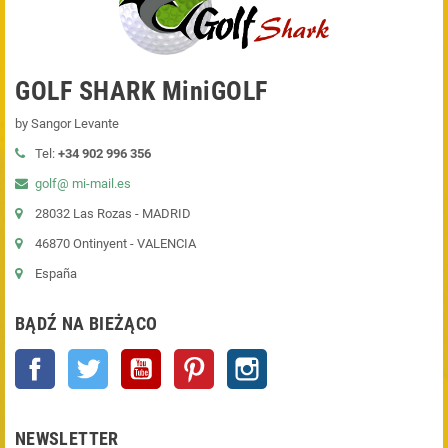
GOLF SHARK MiniGOLF
by Sangor Levante
Tel:
+34 902 996 356
golf@ mi-mail.es
28032 Las Rozas - MADRID
46870 Ontinyent - VALENCIA
España
BĄDŹ NA BIEŻĄCO
Facebook
Twitter
YouTube
Pinterest
Instagram
NEWSLETTER