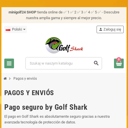
minigolf24 SHOP
tienda online de ✅ 1 ✅ 2 ✅ 3 ✅ 4 ✅ 5 ✅ - Descubre
nuestra amplia gama y siempre al mejor precio.
Polski
person
Zaloguj się
0
view_headline
search
chevron_right
Pagos y enviós
PAGOS Y ENVIÓS
Pago seguro by Golf Shark
El pago en Golf Shark es absolutamente seguro gracias a nuestra
avanzada tecnología de protección de datos.