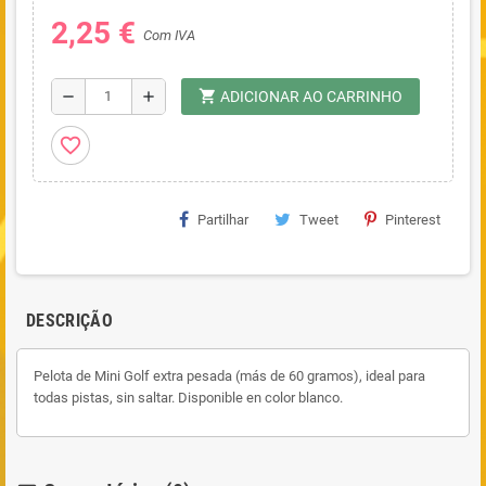
2,25 €
Com IVA
shopping_cart
remove
add
ADICIONAR AO CARRINHO
favorite_border
Partilhar
Tweet
Pinterest
DESCRIÇÃO
Pelota de Mini Golf extra pesada (más de 60 gramos), ideal para
todas pistas, sin saltar. Disponible en color blanco.