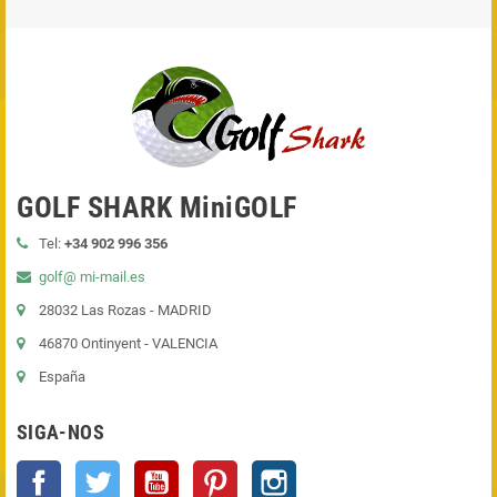
GOLF SHARK MiniGOLF
Tel:
+34 902 996 356
golf@ mi-mail.es
28032 Las Rozas - MADRID
46870 Ontinyent - VALENCIA
España
SIGA-NOS
Facebook
Twitter
YouTube
Pinterest
Instagram