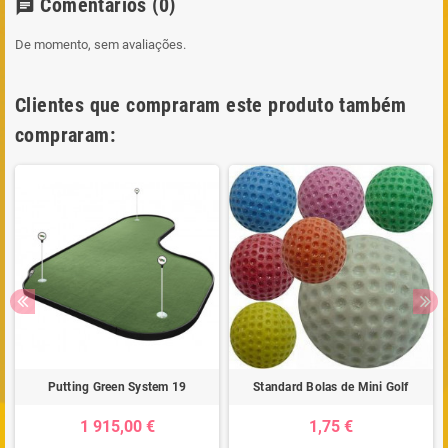
Comentários
(0)
chat
De momento, sem avaliações.
Clientes que compraram este produto também
compraram:
Putting Green System 19
Standard Bolas de Mini Golf
1 915,00 €
1,75 €