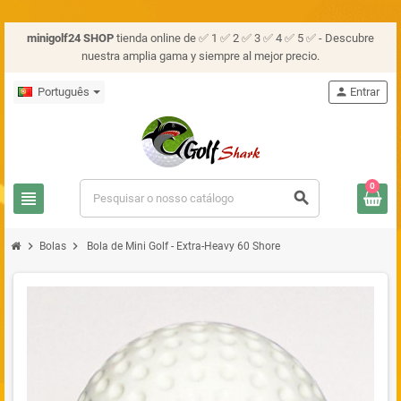
minigolf24 SHOP
tienda online de ✅ 1 ✅ 2 ✅ 3 ✅ 4 ✅ 5 ✅ - Descubre
nuestra amplia gama y siempre al mejor precio.
Português
person
Entrar
0
view_headline
search
chevron_right
chevron_right
Bolas
Bola de Mini Golf - Extra-Heavy 60 Shore