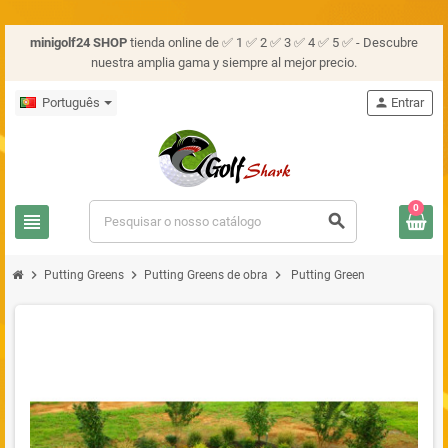
minigolf24 SHOP
tienda online de ✅ 1 ✅ 2 ✅ 3 ✅ 4 ✅ 5 ✅ - Descubre
nuestra amplia gama y siempre al mejor precio.
Português
person
Entrar
0
view_headline
search
chevron_right
chevron_right
chevron_right
Putting Greens
Putting Greens de obra
Putting Green