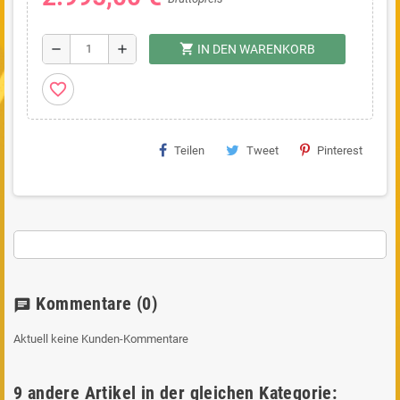
shopping_cart
remove
add
IN DEN WARENKORB
favorite_border
Teilen
Tweet
Pinterest
Kommentare
(0)
chat
Aktuell keine Kunden-Kommentare
9 andere Artikel in der gleichen Kategorie: