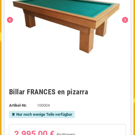
chevron_left
chevron_right
Billar FRANCES en pizarra
Artikel-Nr.
100004
Nur noch wenige Teile verfügbar
notifications_active
2.995,00 €
Bruttopreis