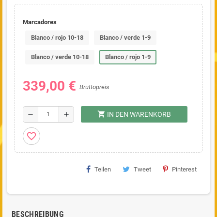
Marcadores
Blanco / rojo 10-18
Blanco / verde 1-9
Blanco / verde 10-18
Blanco / rojo 1-9
339,00 €
Bruttopreis
shopping_cart
remove
add
IN DEN WARENKORB
favorite_border
Teilen
Tweet
Pinterest
BESCHREIBUNG