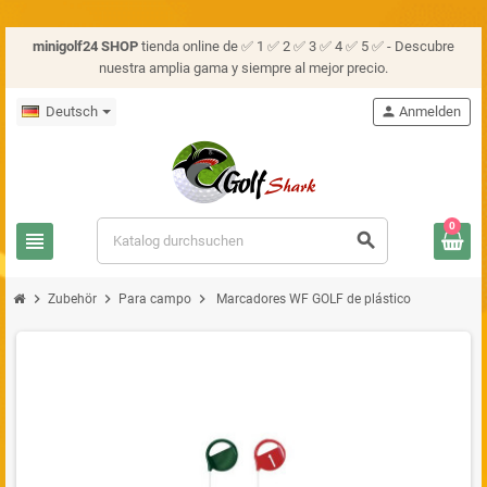
minigolf24 SHOP
tienda online de ✅ 1 ✅ 2 ✅ 3 ✅ 4 ✅ 5 ✅ - Descubre
nuestra amplia gama y siempre al mejor precio.
Deutsch
person
Anmelden
0
view_headline
search
chevron_right
chevron_right
chevron_right
Zubehör
Para campo
Marcadores WF GOLF de plástico