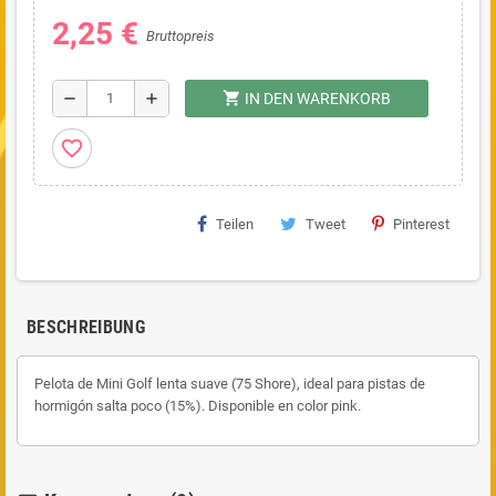
2,25 €
Bruttopreis
shopping_cart
remove
add
IN DEN WARENKORB
favorite_border
Teilen
Tweet
Pinterest
BESCHREIBUNG
Pelota de Mini Golf lenta suave (75 Shore), ideal para pistas de
hormigón salta poco (15%). Disponible en color pink.