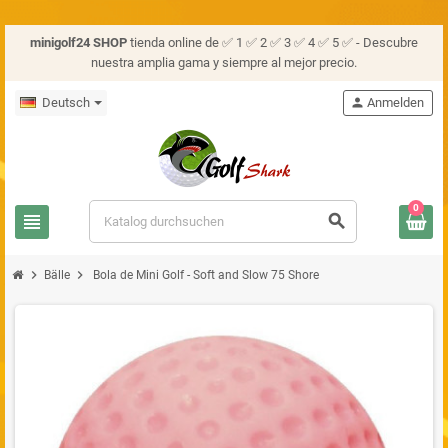
minigolf24 SHOP
tienda online de ✅ 1 ✅ 2 ✅ 3 ✅ 4 ✅ 5 ✅ - Descubre
nuestra amplia gama y siempre al mejor precio.
Deutsch
person
Anmelden
0
view_headline
search
chevron_right
chevron_right
Bälle
Bola de Mini Golf - Soft and Slow 75 Shore