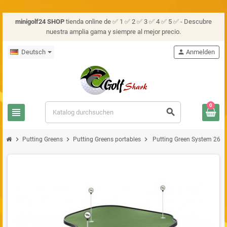
minigolf24 SHOP
tienda online de ✅ 1 ✅ 2 ✅ 3 ✅ 4 ✅ 5 ✅ - Descubre
nuestra amplia gama y siempre al mejor precio.
Deutsch
person
Anmelden
0
view_headline
search
chevron_right
chevron_right
chevron_right
Putting Greens
Putting Greens portables
Putting Green System 26