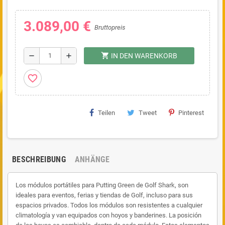
3.089,00 €
Bruttopreis
shopping_cart
remove
add
IN DEN WARENKORB
favorite_border
Teilen
Tweet
Pinterest
BESCHREIBUNG
ANHÄNGE
Los módulos portátiles para Putting Green de Golf Shark, son
ideales para eventos, ferias y tiendas de Golf, incluso para sus
espacios privados. Todos los módulos son resistentes a cualquier
climatología y van equipados con hoyos y banderines. La posición