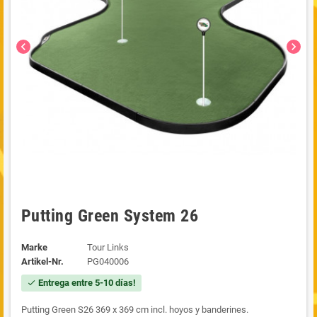
chevron_left
chevron_right
Putting Green System 26
Marke
Tour Links
Artikel-Nr.
PG040006
Entrega entre 5-10 días!
check
Putting Green S26 369 x 369 cm incl. hoyos y banderines.