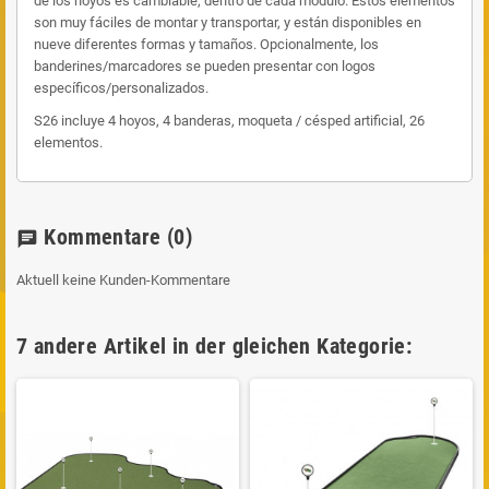
de los hoyos es cambiable, dentro de cada módulo. Estos elementos
son muy fáciles de montar y transportar, y están disponibles en
nueve diferentes formas y tamaños. Opcionalmente, los
banderines/marcadores se pueden presentar con logos
específicos/personalizados.
S26 incluye 4 hoyos, 4 banderas, moqueta / césped artificial, 26
elementos.
Kommentare
(0)
chat
Aktuell keine Kunden-Kommentare
7 andere Artikel in der gleichen Kategorie: