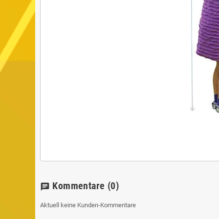
Kommentare
(0)
chat
Aktuell keine Kunden-Kommentare