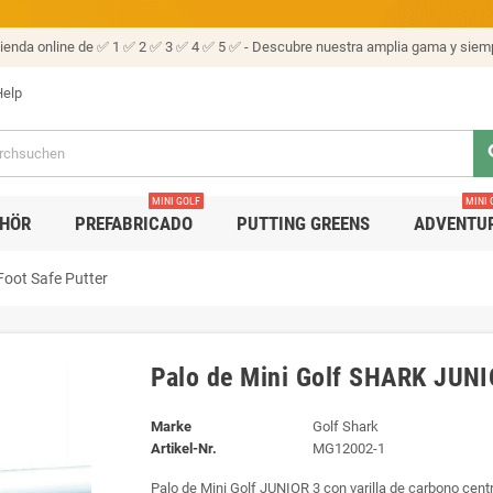
tienda online de ✅ 1 ✅ 2 ✅ 3 ✅ 4 ✅ 5 ✅ - Descubre nuestra amplia gama y siemp
elp
se
MINI GOLF
MINI 
HÖR
PREFABRICADO
PUTTING GREENS
ADVENTU
Foot Safe Putter
Palo de Mini Golf SHARK JUNIO
Marke
Golf Shark
Artikel-Nr.
MG12002-1
Palo de Mini Golf JUNIOR 3 con varilla de carbono cen