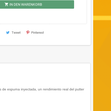
shopping_cart
IN DEN WARENKORB
Tweet
Pinterest
 es de espuma inyectada,
un rendimiento real del putter