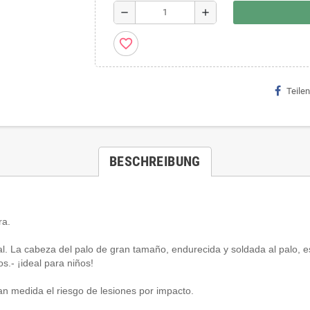
remove
add
favorite_border
Teilen
BESCHREIBUNG
ra.
onal. La cabeza del palo de gran tamaño
, endurecida y soldada al palo,
os.
- ¡ideal para niños!
 medida el riesgo de lesiones por impacto.