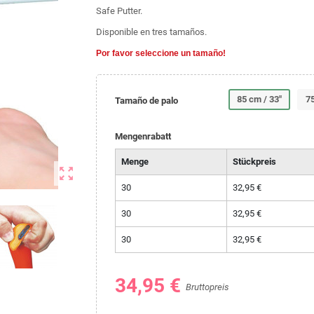
Safe Putter.
Disponible en tres tamaños.
Por favor seleccione un tamaño!
85 cm / 33"
75
Tamaño de palo
Mengenrabatt
Menge
Stückpreis
zoom_out_map
30
32,95 €
30
32,95 €
30
32,95 €
34,95 €
Bruttopreis