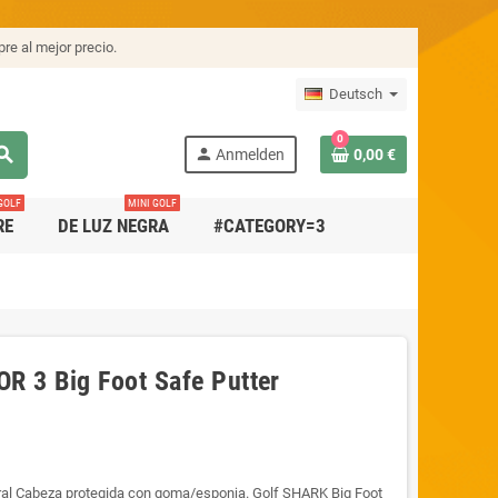
re al mejor precio.
Deutsch
0
arch
person
Anmelden
0,00 €
GOLF
MINI GOLF
RE
DE LUZ NEGRA
#CATEGORY=3
R 3 Big Foot Safe Putter
tral Cabeza protegida con goma/esponja. Golf SHARK Big Foot