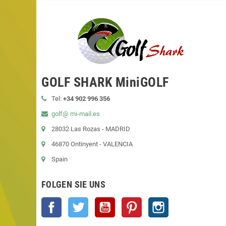
GOLF SHARK MiniGOLF
Tel:
+34 902 996 356
golf@ mi-mail.es
28032 Las Rozas - MADRID
46870 Ontinyent - VALENCIA
Spain
FOLGEN SIE UNS
Facebook
Twitter
YouTube
Pinterest
Instagram