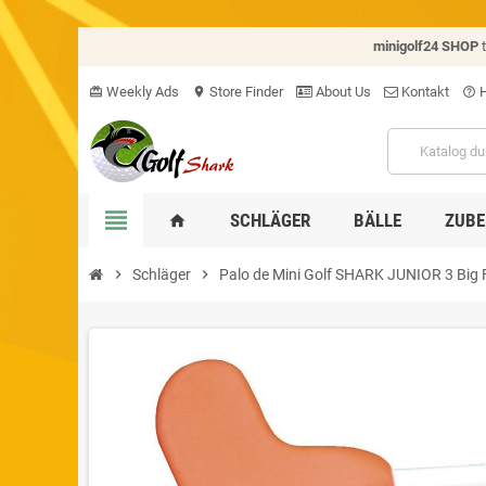
minigolf24 SHOP
Weekly Ads
Store Finder
About Us
Kontakt
H
card_giftcard
location_on
help_outline
view_headline
SCHLÄGER
BÄLLE
ZUBE
home
chevron_right
Schläger
chevron_right
Palo de Mini Golf SHARK JUNIOR 3 Big 