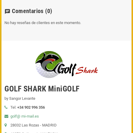
Comentarios
(0)
chat
No hay reseñas de clientes en este momento.
GOLF SHARK MiniGOLF
by Sangor Levante
Tel:
+34 902 996 356
golf@ mi-mail.es
28032 Las Rozas - MADRID