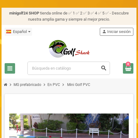
minigolf24 SHOP
tienda online de ✅ 1 ✅ 2 ✅ 3 ✅ 4 ✅ 5 ✅ - Descubre
nuestra amplia gama y siempre al mejor precio.
Español
person
Iniciar sesión
0
view_headline
search
chevron_right
chevron_right
chevron_right
MG prefabricado
En PVC
Mini Golf PVC