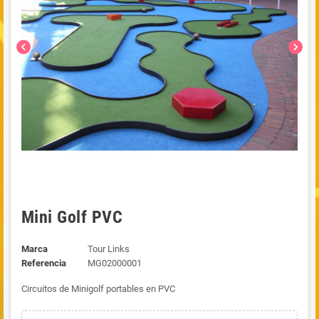
chevron_left
chevron_right
Mini Golf PVC
Marca
Tour Links
Referencia
MG02000001
Circuitos de Minigolf portables en PVC