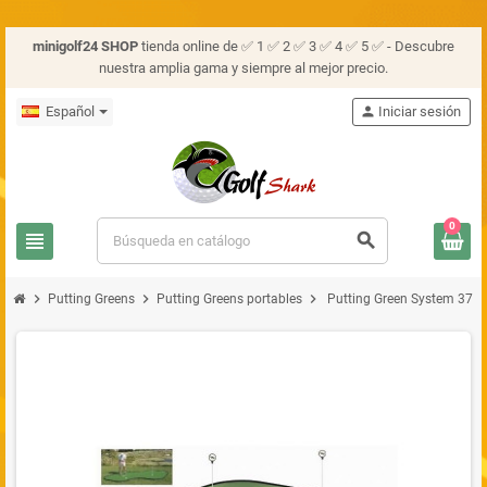
minigolf24 SHOP
tienda online de ✅ 1 ✅ 2 ✅ 3 ✅ 4 ✅ 5 ✅ - Descubre
nuestra amplia gama y siempre al mejor precio.
Español
person
Iniciar sesión
0
view_headline
search
chevron_right
chevron_right
chevron_right
Putting Greens
Putting Greens portables
Putting Green System 37