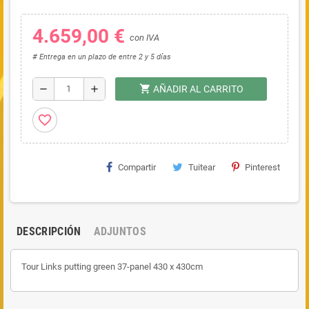
4.659,00 €
con IVA
# Entrega en un plazo de entre 2 y 5 días
shopping_cart
remove
add
AÑADIR AL CARRITO
favorite_border
Compartir
Tuitear
Pinterest
DESCRIPCIÓN
ADJUNTOS
Tour Links putting green
37-panel 430 x 430cm