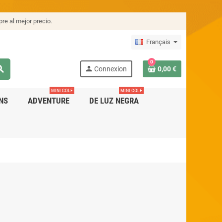
re al mejor precio.
Français
0
rch
person
Connexion
0,00 €
MINI GOLF
MINI GOLF
NS
ADVENTURE
DE LUZ NEGRA