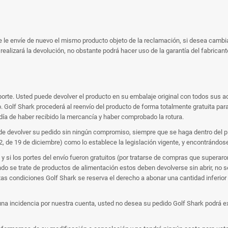
se le envíe de nuevo el mismo producto objeto de la reclamación, si desea camb
realizará la devolución, no obstante podrá hacer uso de la garantía del fabricant
sporte. Usted puede devolver el producto en su embalaje original con todos sus 
. Golf Shark procederá al reenvío del producto de forma totalmente gratuita para
ía de haber recibido la mercancía y haber comprobado la rotura.
d de devolver su pedido sin ningún compromiso, siempre que se haga dentro del pl
 de 19 de diciembre) como lo establece la legislación vigente, y encontrándose 
y si los portes del envío fueron gratuitos (por tratarse de compras que superaro
ndo se trate de productos de alimentación estos deben devolverse sin abrir, no
tas condiciones Golf Shark se reserva el derecho a abonar una cantidad inferior 
una incidencia por nuestra cuenta, usted no desea su pedido Golf Shark podrá e