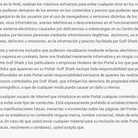
atos en la Web, realizan los máximos esfuerzos para evitar cualquier error en los
 pudieran derivarse de los errores en los contenidos y precios que pudieran ap
 perjuicio de los usuarios por el uso de navegadores o versiones distintas de los
nes, virus informáticos, averías telefónicas o desconexiones en el funcionamie
te sistema electrónico causados por deficiencias o sobrecargas en su Centro de
ados por terceras personas mediante intromisiones ilegítimas. Asimismo, se ex
res, defectos u omisiones, en la información y precios facilitada por Golf Shark
s y servicios incluidos que pudiesen visualizarse mediante enlaces electrónicos 
ón expresa en contrario, tiene una finalidad meramente informativa y en ningún
re Golf Shark y los particulares o empresas titulares de los Portal a los que p
 links que aparecen en su Portal. Golf Shark excluye toda responsabilidad que p
fundidas en este Portal serán responsabilidad exclusiva de quienes las realiza
ccesos controlados por Golf Shark, que infrinjan los derechos de propiedad inte
 pornográfico, o que de cualquier modo pueda causar un daño u ofensa.
 cualquier usuario de Internet que introduzca en este Portal cualquier contenido
 evitar este tipo de conductas. Está expresamente prohibido el establecimiento
ra manifestaciones falsas, inexactas o incorrectas sobre las páginas del Portal 
l que se establezca no contendrá ninguna marca, nombre comercial, rótulo de est
sa. En caso de que usted envíe cualquier material para su inclusión en este Porta
nicas, resúmenes o similares), usted acepta que: