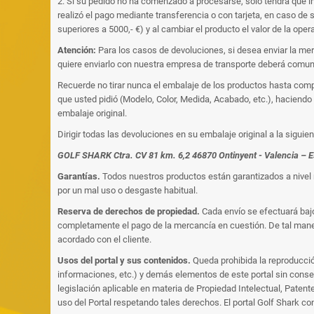
2. Si su pedido no ha comenzado a procesarse, sólo tendrá que in
realizó el pago mediante transferencia o con tarjeta, en caso de 
superiores a 5000,- €) y al cambiar el producto el valor de la ope
Atención:
Para los casos de devoluciones, si desea enviar la mer
quiere enviarlo con nuestra empresa de transporte deberá comuni
Recuerde no tirar nunca el embalaje de los productos hasta comp
que usted pidió (Modelo, Color, Medida, Acabado, etc.), haciend
embalaje original.
Dirigir todas las devoluciones en su embalaje original a la siguien
GOLF SHARK Ctra. CV 81 km. 6,2 46870 Ontinyent - Valencia – 
Garantías.
Todos nuestros productos están garantizados a nivel n
por un mal uso o desgaste habitual.
Reserva de derechos de propiedad.
Cada envío se efectuará bajo
completamente el pago de la mercancía en cuestión. De tal maner
acordado con el cliente.
Usos del portal y sus contenidos.
Queda prohibida la reproducción
informaciones, etc.) y demás elementos de este portal sin conse
legislación aplicable en materia de Propiedad Intelectual, Paten
uso del Portal respetando tales derechos. El portal Golf Shark co