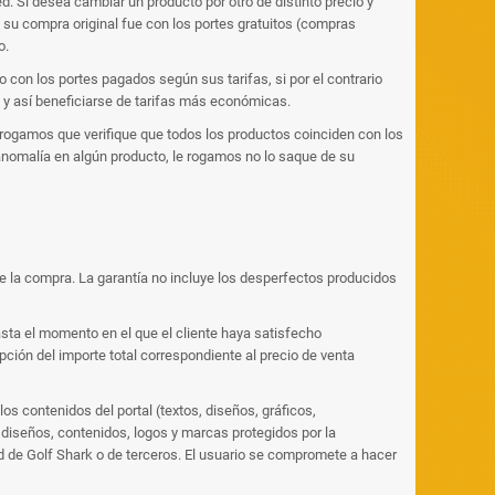
. Si desea cambiar un producto por otro de distinto precio y
i su compra original fue con los portes gratuitos (compras
o.
con los portes pagados según sus tarifas, si por el contrario
 y así beneficiarse de tarifas más económicas.
 rogamos que verifique que todos los productos coinciden con los
anomalía en algún producto, le rogamos no lo saque de su
de la compra. La garantía no incluye los desperfectos producidos
asta el momento en el que el cliente haya satisfecho
ión del importe total correspondiente al precio de venta
os contenidos del portal (textos, diseños, gráficos,
diseños, contenidos, logos y marcas protegidos por la
ad de Golf Shark o de terceros. El usuario se compromete a hacer