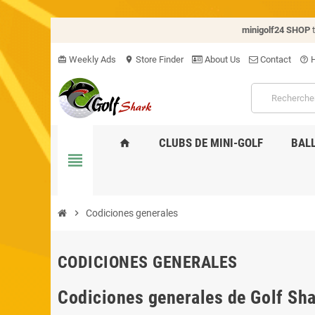
minigolf24 SHOP
Weekly Ads
Store Finder
About Us
Contact
H
card_giftcard
location_on
help_outline
CLUBS DE MINI-GOLF
BAL
home
view_headline
chevron_right
Codiciones generales
CODICIONES GENERALES
Codiciones generales de Golf Sha