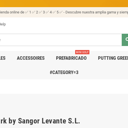
tienda online de ✅ 1 ✅ 2 ✅ 3 ✅ 4 ✅ 5 ✅ - Descubre nuestra amplia gama y siemp
elp
sea
MINI GOLF
LES
ACCESSOIRES
PREFABRICADO
PUTTING GREE
#CATEGORY=3
rk by Sangor Levante S.L.