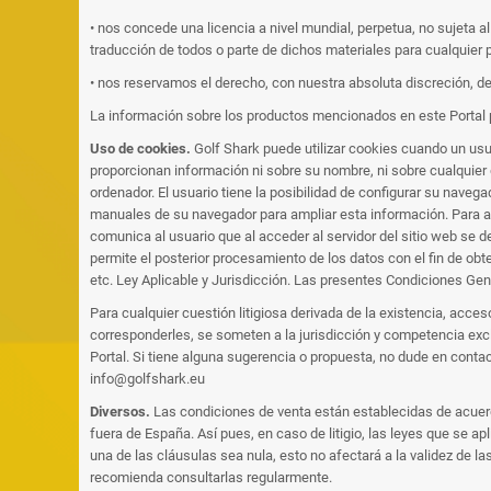
• nos concede una licencia a nivel mundial, perpetua, no sujeta a
traducción de todos o parte de dichos materiales para cualquier p
• nos reservamos el derecho, con nuestra absoluta discreción, de e
La información sobre los productos mencionados en este Portal 
Uso de cookies.
Golf Shark puede utilizar cookies cuando un usu
proporcionan información ni sobre su nombre, ni sobre cualquier 
ordenador. El usuario tiene la posibilidad de configurar su navega
manuales de su navegador para ampliar esta información. Para acce
comunica al usuario que al acceder al servidor del sitio web se de
permite el posterior procesamiento de los datos con el fin de ob
etc. Ley Aplicable y Jurisdicción. Las presentes Condiciones Gen
Para cualquier cuestión litigiosa derivada de la existencia, acce
corresponderles, se someten a la jurisdicción y competencia excl
Portal. Si tiene alguna sugerencia o propuesta, no dude en contac
info@golfshark.eu
Diversos.
Las condiciones de venta están establecidas de acuerdo
fuera de España. Así pues, en caso de litigio, las leyes que se a
una de las cláusulas sea nula, esto no afectará a la validez de l
recomienda consultarlas regularmente.