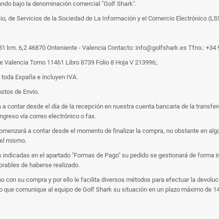
rando bajo la denominación comercial "Golf Shark".
io, de Servicios de la Sociedad de La Información y el Comercio Electrónico (LS
 81 km. 6,2 46870 Onteniente - Valencia Contacto: info@golfshark.es Tfno.: +3
e Valencia Tomo 11461 Libro 8739 Folio 8 Hoja V 213996;.
 toda España e incluyen IVA.
stos de Envío.
a contar desde el día de la recepción en nuestra cuenta bancaria de la transfer
ngreso vía correo electrónico o fax.
omenzará a contar desde el momento de finalizar la compra, no obstante en algú
del mismo.
las indicadas en el apartado "Formas de Pago" su pedido se gestionará de forma 
orables de haberse realizado.
 con su compra y por ello le facilita diversos métodos para efectuar la devoluc
 que comunique al equipo de Golf Shark su situación en un plazo máximo de 14 día