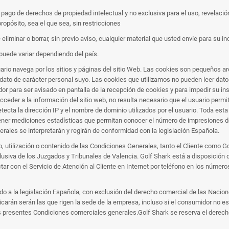
l pago de derechos de propiedad intelectual y no exclusiva para el uso, revelació
ropósito, sea el que sea, sin restricciones
liminar o borrar, sin previo aviso, cualquier material que usted envíe para su in
puede variar dependiendo del país.
ario navega por los sitios y páginas del sitio Web. Las cookies son pequeños ar
dato de carácter personal suyo. Las cookies que utilizamos no pueden leer datos
dor para ser avisado en pantalla de la recepción de cookies y para impedir su ins
der a la información del sitio web, no resulta necesario que el usuario permita
tecta la dirección IP y el nombre de dominio utilizados por el usuario. Toda esta
tener mediciones estadísticas que permitan conocer el número de impresiones de
erales se interpretarán y regirán de conformidad con la legislación Española.
so, utilización o contenido de las Condiciones Generales, tanto el Cliente como G
usiva de los Juzgados y Tribunales de Valencia. Golf Shark está a disposición d
tar con el Servicio de Atención al Cliente en Internet por teléfono en los número
 a la legislación Española, con exclusión del derecho comercial de las Nacione
plicarán serán las que rigen la sede de la empresa, incluso si el consumidor no e
as presentes Condiciones comerciales generales.Golf Shark se reserva el derecho 