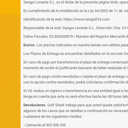
Sangor Levante S.L. es el titular de la presente página Web, ope
En cumplimiento de lo establecido en la Ley 34/2002 de 11 de Jul
Identificación de la web:
https://www.minigolf24.com
Responsable de la web: Sangor Levante S.L.. Dirección: Ctra. CV
Datos Fiscales: ES B56500879 / Número del Registro Mercantil d
Envíos.
Los precios indicados en nuestra tienda son válidos para
Los Plazos de Entrega se encuentran detallados en la sección Ga
En caso de pago por transferencia el plazo de entrega comenzará 
momento de recibir el justificante bancario de haber realizado el i
En caso de pago contra-reembolso o tarjeta el plazo de entrega c
con la opción contra-reembolso, podrá solicitarse confirmación 
Si Vd. realiza un ingreso o transferencia en una entidad igual a 
tenga en cuenta que esta no será efectiva hasta las 48 horas lab
Devoluciones.
Golf Shark trabaja para que usted quede satisfecho
algunos de los casos que se detallan a continuación es necesario
cualquiera de los siguientes medios:
• Llamando al 902 996 356