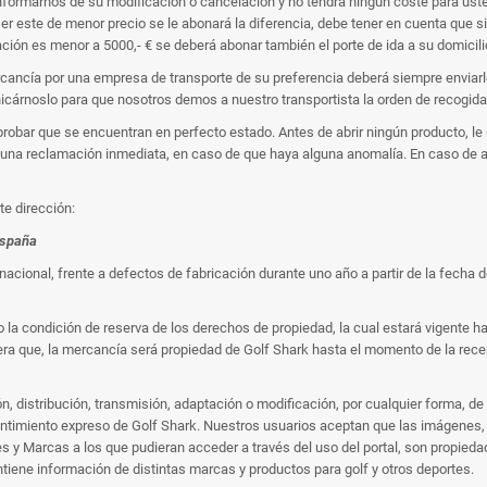
formarnos de su modificación o cancelación y no tendrá ningún coste para usted
ser este de menor precio se le abonará la diferencia, debe tener en cuenta que s
ración es menor a 5000,- € se deberá abonar también el porte de ida a su domicili
cancía por una empresa de transporte de su preferencia deberá siempre enviarlo 
cárnoslo para que nosotros demos a nuestro transportista la orden de recogida
robar que se encuentran en perfecto estado. Antes de abrir ningún producto, le
o una reclamación inmediata, en caso de que haya alguna anomalía. En caso de 
te dirección:
España
acional, frente a defectos de fabricación durante uno año a partir de la fecha 
 la condición de reserva de los derechos de propiedad, la cual estará vigente h
a que, la mercancía será propiedad de Golf Shark hasta el momento de la recepc
, distribución, transmisión, adaptación o modificación, por cualquier forma, de l
ntimiento expreso de Golf Shark. Nuestros usuarios aceptan que las imágenes, 
tes y Marcas a los que pudieran acceder a través del uso del portal, son propied
ntiene información de distintas marcas y productos para golf y otros deportes.