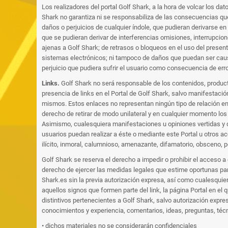
Los realizadores del portal Golf Shark, a la hora de volcar los d
Shark no garantiza ni se responsabiliza de las consecuencias que
daños o perjuicios de cualquier índole, que pudieran derivarse en
que se pudieran derivar de interferencias omisiones, interrupcio
ajenas a Golf Shark; de retrasos o bloqueos en el uso del presen
sistemas electrónicos; ni tampoco de daños que puedan ser caus
perjuicio que pudiera sufrir el usuario como consecuencia de erro
Links.
Golf Shark no será responsable de los contenidos, producto
presencia de links en el Portal de Golf Shark, salvo manifestaci
mismos. Estos enlaces no representan ningún tipo de relación ent
derecho de retirar de modo unilateral y en cualquier momento los
Asimismo, cualesquiera manifestaciones u opiniones vertidas y di
usuarios puedan realizar a éste o mediante este Portal u otros a
ilícito, inmoral, calumnioso, amenazante, difamatorio, obsceno,
Golf Shark se reserva el derecho a impedir o prohibir el acceso a
derecho de ejercer las medidas legales que estime oportunas para
Shark.es sin la previa autorización expresa, así como cualesquie
aquellos signos que formen parte del link, la página Portal en e
distintivos pertenecientes a Golf Shark, salvo autorización expre
conocimientos y experiencia, comentarios, ideas, preguntas, téc
• dichos materiales no se considerarán confidenciales