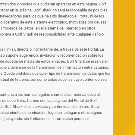
 contenidos y precios que pudieran aparecer en esta página. Golf
arecer en su página. Golf Shark no será responsable de posibles
 navegadores para los que ha sido diseñado el Portal, ni de los
nto operativo de este sistema electrónico, motivadas por causas
 Procesos de Datos, en el sistema de Internet o en otros
onera a Golf Shark de responsabilidad ante cualquier daño o
.
(links), directa o indirectamente, a través de este Portal. La
 caso supone sugerencia, invitación o recomendación sobre los
uede accederse mediante estos enlaces. Golf Shark se reserva el
udiera derivarse de la transmisión de información entre usuarios.
n. Queda prohibida cualquier tipo de transmisión de datos que los
lectual de terceros, así como todas aquellas cuyo contenido sea
 contrario a las normas legales o inmorales, reservándose el
 de deep-links, frames con las páginas del Portal de Golf
de Golf Shark o los servicios y contenidos del mismo. Salvo
ablecimiento, denominación, logotipo, eslogan u otros signos
l (incluyendo, sin limitaciones, información personal,