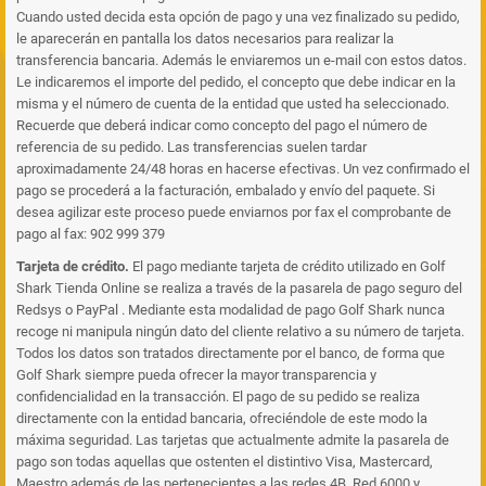
Cuando usted decida esta opción de pago y una vez finalizado su pedido,
le aparecerán en pantalla los datos necesarios para realizar la
transferencia bancaria. Además le enviaremos un e-mail con estos datos.
Le indicaremos el importe del pedido, el concepto que debe indicar en la
misma y el número de cuenta de la entidad que usted ha seleccionado.
Recuerde que deberá indicar como concepto del pago el número de
referencia de su pedido. Las transferencias suelen tardar
aproximadamente 24/48 horas en hacerse efectivas. Un vez confirmado el
pago se procederá a la facturación, embalado y envío del paquete. Si
desea agilizar este proceso puede enviarnos por fax el comprobante de
pago al fax: 902 999 379
Tarjeta de crédito.
El pago mediante tarjeta de crédito utilizado en Golf
Shark Tienda Online se realiza a través de la pasarela de pago seguro del
Redsys o PayPal . Mediante esta modalidad de pago Golf Shark nunca
recoge ni manipula ningún dato del cliente relativo a su número de tarjeta.
Todos los datos son tratados directamente por el banco, de forma que
Golf Shark siempre pueda ofrecer la mayor transparencia y
confidencialidad en la transacción. El pago de su pedido se realiza
directamente con la entidad bancaria, ofreciéndole de este modo la
máxima seguridad. Las tarjetas que actualmente admite la pasarela de
pago son todas aquellas que ostenten el distintivo Visa, Mastercard,
Maestro además de las pertenecientes a las redes 4B, Red 6000 y