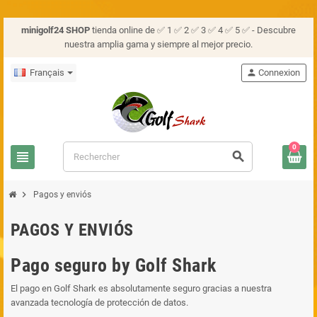
minigolf24 SHOP
tienda online de ✅ 1 ✅ 2 ✅ 3 ✅ 4 ✅ 5 ✅ - Descubre
nuestra amplia gama y siempre al mejor precio.
Français
person
Connexion
0
view_headline
search
chevron_right
Pagos y enviós
PAGOS Y ENVIÓS
Pago seguro by Golf Shark
El pago en Golf Shark es absolutamente seguro gracias a nuestra
avanzada tecnología de protección de datos.