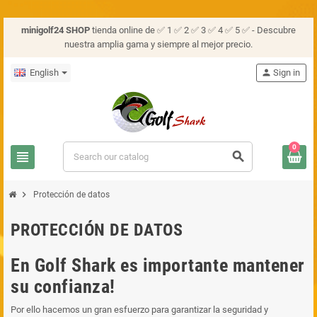
minigolf24 SHOP
tienda online de ✅ 1 ✅ 2 ✅ 3 ✅ 4 ✅ 5 ✅ - Descubre
nuestra amplia gama y siempre al mejor precio.
English
person
Sign in
0
view_headline
search
chevron_right
Protección de datos
PROTECCIÓN DE DATOS
En Golf Shark es importante mantener
su confianza!
Por ello hacemos un gran esfuerzo para garantizar la seguridad y