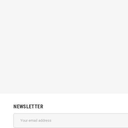
 - Mini Golf
Dispensador de bolas
9.90
€149.00
€249.90
€159.00
NEWSLETTER