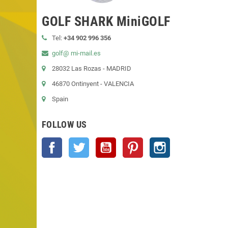
GOLF SHARK MiniGOLF
Tel:
+34 902 996 356
golf@ mi-mail.es
28032 Las Rozas - MADRID
46870 Ontinyent - VALENCIA
Spain
FOLLOW US
Facebook
Twitter
YouTube
Pinterest
Instagram