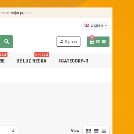
re al mejor precio.
English
0
search
person
Sign in
€0.00
 GOLF
MINI GOLF
RE
DE LUZ NEGRA
#CATEGORY=3
view_comfy
view_list
view_headline
View