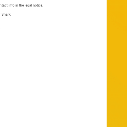
act info in the legal notice.
f Shark
e