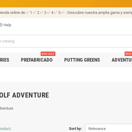
tienda online de ✅ 1 ✅ 2 ✅ 3 ✅ 4 ✅ 5 ✅ - Descubre nuestra amplia gama y siemp
Help
p_outline
MINI GOLF
MINI
RIES
PREFABRICADO
PUTTING GREENS
ADVENTU
OLF ADVENTURE
dventure
product.
Sort by:
Relevance