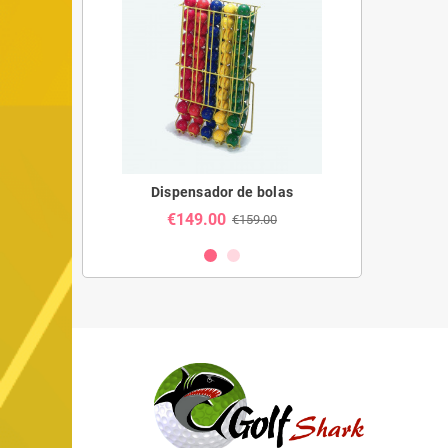
Golf
Dispensador de bolas
Mini
€149.00
€23
49.90
€159.00