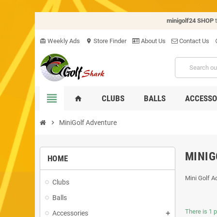
minigolf24 SHOP
Weekly Ads
Store Finder
About Us
Contact Us
card_giftcard
location_on
hel
view_headline
CLUBS
BALLS
ACCESSO
home
chevron_right
MiniGolf Adventure
MINIG
HOME
Mini Golf A
Clubs
Balls
There is 1 
Accessories