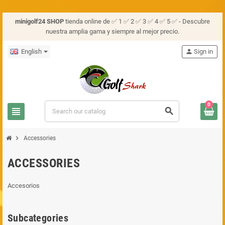
minigolf24 SHOP
tienda online de ✅ 1 ✅ 2 ✅ 3 ✅ 4 ✅ 5 ✅ - Descubre
nuestra amplia gama y siempre al mejor precio.
English
person
Sign in
0
view_headline
search
chevron_right
Accessories
ACCESSORIES
Accesorios
Subcategories