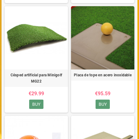
Césped artificial para Minigolf
Placa de tope en acero inoxidable
MG22
€29.99
€95.59
BUY
BUY