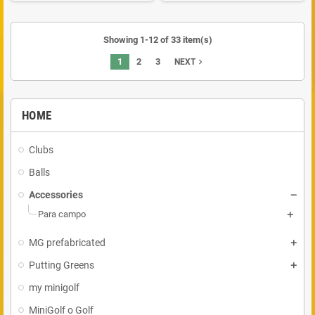
Showing 1-12 of 33 item(s)
1
2
3
navigate_next
NEXT
HOME
Clubs
Balls
Accessories
Para campo
MG prefabricated
Putting Greens
my minigolf
MiniGolf o Golf