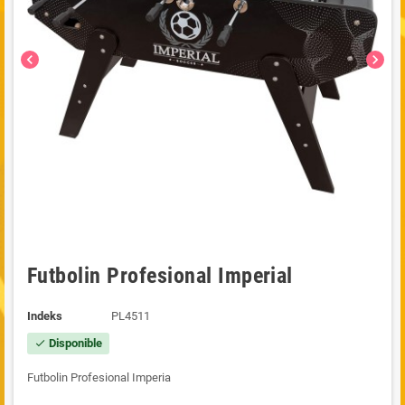
chevron_left
chevron_right
Futbolin Profesional Imperial
Indeks
PL4511
Disponible
check
Futbolin Profesional Imperia