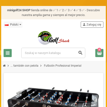
minigolf24 SHOP
tienda online de ✅ 1 ✅ 2 ✅ 3 ✅ 4 ✅ 5 ✅ - Descubre
nuestra amplia gama y siempre al mejor precio.
Polski
person
Zaloguj się
0
view_headline
search
chevron_right
chevron_right
... también con pelota
Futbolin Profesional Imperial