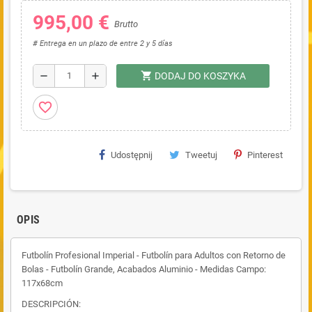
995,00 €
Brutto
# Entrega en un plazo de entre 2 y 5 días
shopping_cart
remove
add
DODAJ DO KOSZYKA
favorite_border
Udostępnij
Tweetuj
Pinterest
OPIS
Futbolín Profesional Imperial - Futbolín para Adultos con Retorno de
Bolas - Futbolín Grande, Acabados Aluminio - Medidas Campo:
117x68cm
DESCRIPCIÓN: