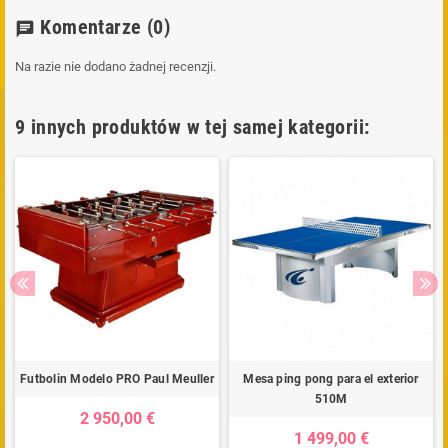
Komentarze
(0)
chat
Na razie nie dodano żadnej recenzji.
9 innych produktów w tej samej kategorii:
Futbolin Modelo PRO Paul Meuller
Mesa ping pong para el exterior
510M
2 950,00 €
1 499,00 €