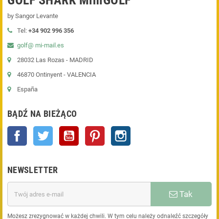
GOLF SHARK MiniGOLF
by Sangor Levante
Tel:
+34 902 996 356
golf@ mi-mail.es
28032 Las Rozas - MADRID
46870 Ontinyent - VALENCIA
España
BĄDŹ NA BIEŻĄCO
Facebook
Twitter
YouTube
Pinterest
Instagram
NEWSLETTER
Tak
Możesz zrezygnować w każdej chwili. W tym celu należy odnaleźć szczegóły