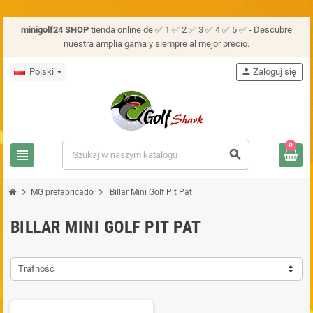
minigolf24 SHOP
tienda online de ✅ 1 ✅ 2 ✅ 3 ✅ 4 ✅ 5 ✅ - Descubre
nuestra amplia gama y siempre al mejor precio.
Polski
person
Zaloguj się
0
view_headline
search
chevron_right
chevron_right
MG prefabricado
Billar Mini Golf Pit Pat
BILLAR MINI GOLF PIT PAT
Trafność