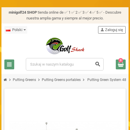
minigolf24 SHOP
tienda online de ✅ 1 ✅ 2 ✅ 3 ✅ 4 ✅ 5 ✅ - Descubre
nuestra amplia gama y siempre al mejor precio.
Polski
person
Zaloguj się
0
view_headline
search
chevron_right
chevron_right
chevron_right
Putting Greens
Putting Greens portables
Putting Green System 48