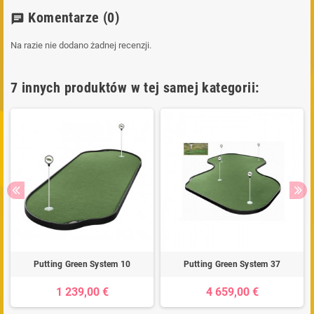
Komentarze
(0)
chat
Na razie nie dodano żadnej recenzji.
7 innych produktów w tej samej kategorii:
Putting Green System 10
Putting Green System 37
1 239,00 €
4 659,00 €