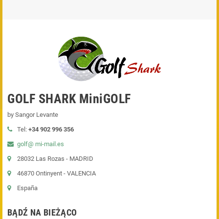
GOLF SHARK MiniGOLF
by Sangor Levante
Tel:
+34 902 996 356
golf@ mi-mail.es
28032 Las Rozas - MADRID
46870 Ontinyent - VALENCIA
España
BĄDŹ NA BIEŻĄCO