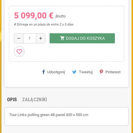
5 099,00 €
Brutto
# Entrega en un plazo de entre 2 y 5 días
shopping_cart
remove
add
DODAJ DO KOSZYKA
favorite_border
Udostępnij
Tweetuj
Pinterest
OPIS
ZAŁĄCZNIKI
Tour Links putting green
48-panel 430 x 550 cm