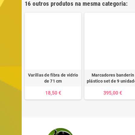
16 outros produtos na mesma categoria:
istas de
Varillas de fibra de vidrio
Marcadores banderín
t 1-18
de 71 cm
plástico set de 9 unidad
 €
18,50 €
395,00 €