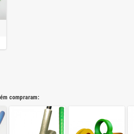
i
bém compraram: