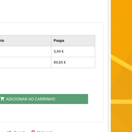
rio
Poupa
5,99 €
89,85 €
shopping_cart
ADICIONAR AO CARRINHO