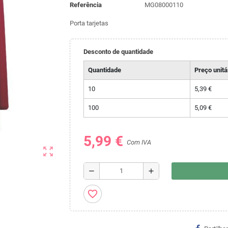
Referência
MG08000110
Porta tarjetas
Desconto de quantidade
Quantidade
Preço unitá
10
5,39 €
100
5,09 €
5,99 €
Com IVA
zoom_out_map
remove
add
favorite_border