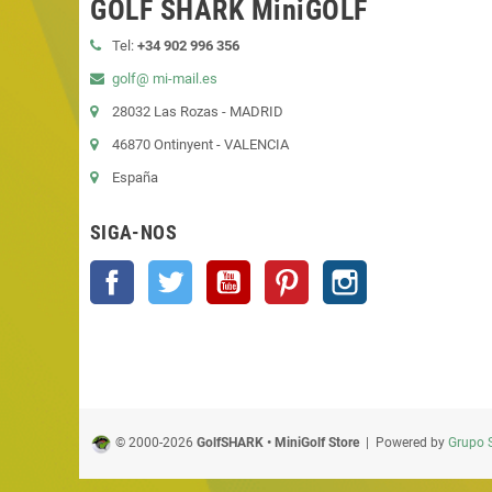
GOLF SHARK MiniGOLF
Tel:
+34 902 996 356
golf@ mi-mail.es
28032 Las Rozas - MADRID
46870 Ontinyent - VALENCIA
España
SIGA-NOS
Facebook
Twitter
YouTube
Pinterest
Instagram
© 2000-2026
GolfSHARK • MiniGolf Store
| Powered by
Grupo 