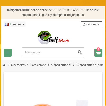
minigolf24 SHOP
tienda online de ✅ 1 ✅ 2 ✅ 3 ✅ 4 ✅ 5 ✅ - Descubre
nuestra amplia gama y siempre al mejor precio.
Français
person
Connexion
0
view_headline
search
chevron_right
chevron_right
chevron_right
chevron_right
Accessoires
Para campo
césped artificial
Césped artificial para 