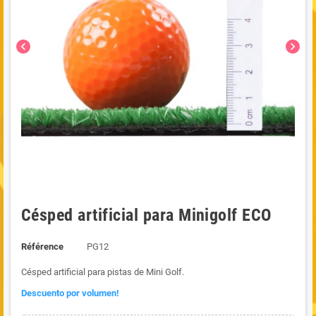
chevron_left
chevron_right
Césped artificial para Minigolf ECO
Référence
PG12
Césped artificial para pistas de Mini Golf.
Descuento por volumen!