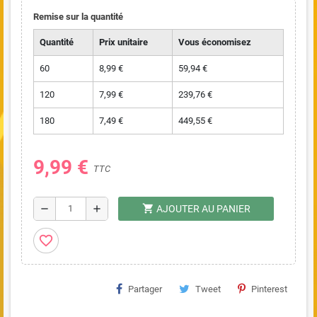
Remise sur la quantité
Quantité
Prix unitaire
Vous économisez
60
8,99 €
59,94 €
120
7,99 €
239,76 €
180
7,49 €
449,55 €
9,99 €
TTC
shopping_cart
remove
add
AJOUTER AU PANIER
favorite_border
Partager
Tweet
Pinterest