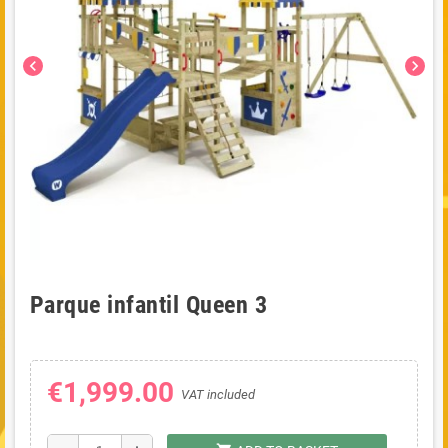
chevron_left
chevron_right
Parque infantil Queen 3
€1,999.00
VAT included