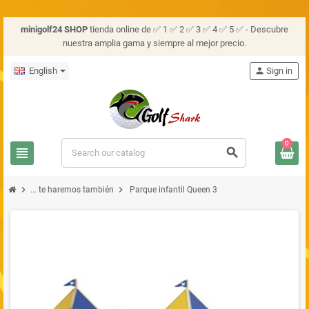
minigolf24 SHOP
tienda online de ✅ 1 ✅ 2 ✅ 3 ✅ 4 ✅ 5 ✅ - Descubre
nuestra amplia gama y siempre al mejor precio.
English
person
Sign in
0
view_headline
search
chevron_right
chevron_right
... te haremos también
Parque infantil Queen 3