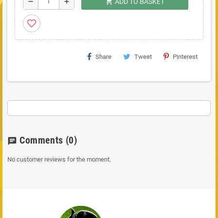
shopping_cart
remove
add
ADD TO BASKET
favorite_border
Share
Tweet
Pinterest
Comments
(0)
chat
No customer reviews for the moment.