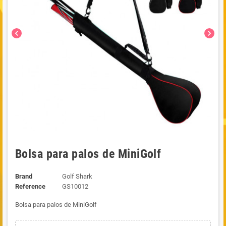
chevron_left
chevron_right
Bolsa para palos de MiniGolf
Brand
Golf Shark
Reference
GS10012
Bolsa para palos de MiniGolf