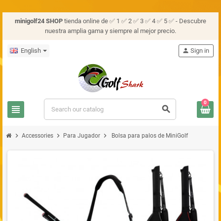
minigolf24 SHOP
tienda online de ✅ 1 ✅ 2 ✅ 3 ✅ 4 ✅ 5 ✅ - Descubre
nuestra amplia gama y siempre al mejor precio.
English
person
Sign in
0
view_headline
search
chevron_right
chevron_right
chevron_right
Accessories
Para Jugador
Bolsa para palos de MiniGolf