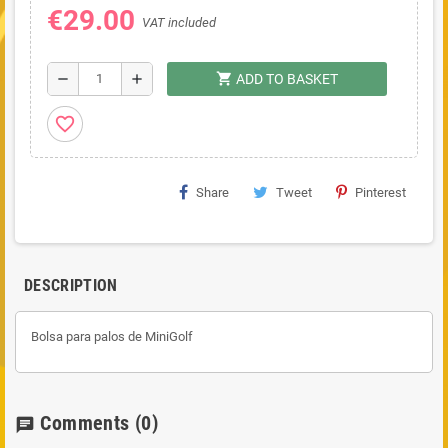
€29.00
VAT included
shopping_cart
remove
add
ADD TO BASKET
favorite_border
Share
Tweet
Pinterest
DESCRIPTION
Bolsa para palos de MiniGolf
Comments
(0)
chat