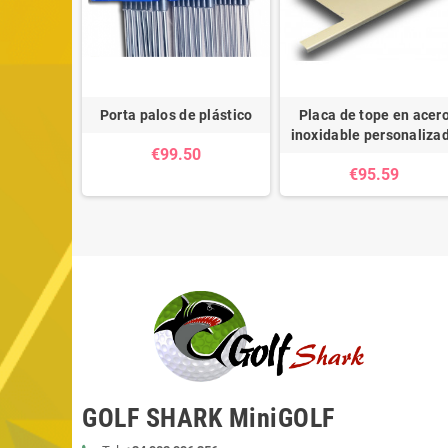
ego para
Porta palos de plástico
Placa de tope en acer
Pack 4
inoxidable personaliza
€99.50
0
€95.59
GOLF SHARK MiniGOLF