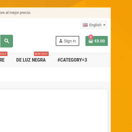
re al mejor precio.
English
0
search
person
Sign in
€0.00
 GOLF
MINI GOLF
RE
DE LUZ NEGRA
#CATEGORY=3