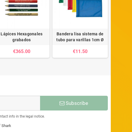
Lápices Hexagonales
Bandera lisa sistema de
Varillas 
grabados
tubo para varillas 1cm Ø
d
€365.00
€11.50
Subscribe
act info in the legal notice.
f Shark