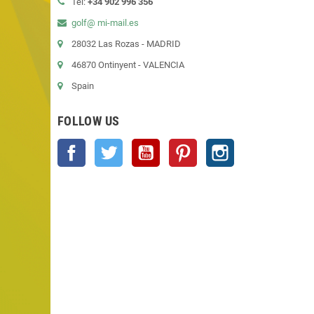
Tel:
+34 902 996 356
golf@ mi-mail.es
28032 Las Rozas - MADRID
46870 Ontinyent - VALENCIA
Spain
FOLLOW US
Facebook
Twitter
YouTube
Pinterest
Instagram