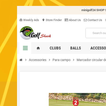
minigolf24 SHOP
Weekly Ads
Store Finder
About Us
Contact Us
card_giftcard
location_on
hel
view_headline
CLUBS
BALLS
ACCESSO
home
chevron_right
Accessories
chevron_right
Para campo
chevron_right
Marcador circular d