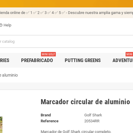
tienda online de ✅ 1 ✅ 2 ✅ 3 ✅ 4 ✅ 5 ✅ - Descubre nuestra amplia gama y siemp
Help
p_outline
MINI GOLF
MINI
RIES
PREFABRICADO
PUTTING GREENS
ADVENTU
e aluminio
Marcador circular de aluminio
Brand
Golf Shark
Reference
20534RR
Marcador de Golf Shark circular completo.