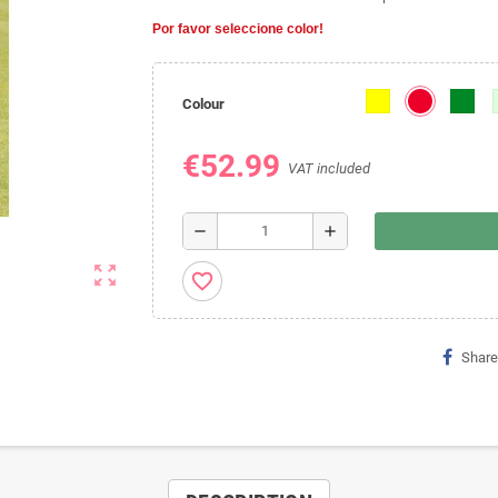
Por favor seleccione color!
Colour
€52.99
VAT included
remove
add
zoom_out_map
favorite_border
Share