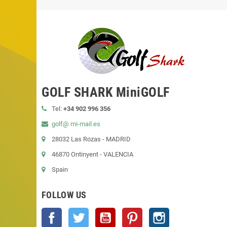
GOLF SHARK MiniGOLF
Tel:
+34 902 996 356
golf@ mi-mail.es
28032 Las Rozas - MADRID
46870 Ontinyent - VALENCIA
Spain
FOLLOW US
Facebook
Twitter
YouTube
Pinterest
Instagram