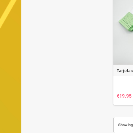
Tarjetas
€19.95
Showing 