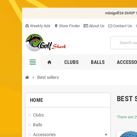
minigolf24 SHOP
Weekly Ads
Store Finder
About Us
Contact Us
card_giftcard
location_on
hel
view_headline
CLUBS
BALLS
ACCESSO
home
chevron_right
Best sellers
BEST 
HOME
Clubs
There are 2
Balls
Accessories