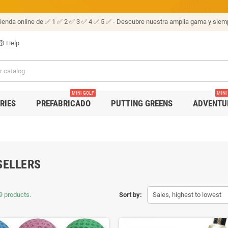
tienda online de ✅ 1 ✅ 2 ✅ 3 ✅ 4 ✅ 5 ✅ - Descubre nuestra amplia gama y siemp
Help
p_outline
MINI GOLF
MINI
RIES
PREFABRICADO
PUTTING GREENS
ADVENTU
SELLERS
9 products.
Sort by:
Sales, highest to lowest