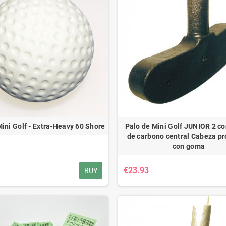
 - Mini Golf
Dispensador de bolas
9.90
€149.00
€249.90
€159.00
ini Golf - Extra-Heavy 60 Shore
Palo de Mini Golf JUNIOR 2 con
de carbono central Cabeza pr
con goma
€23.93
BUY