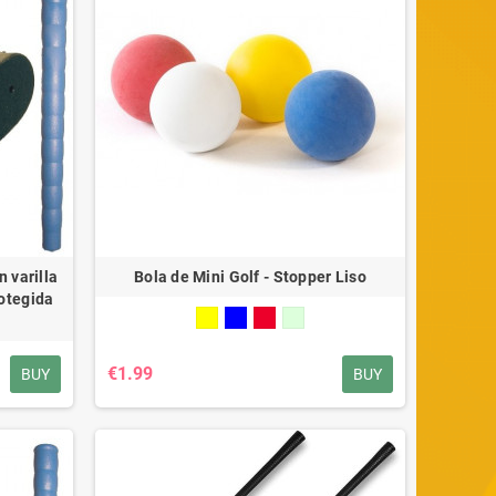
 varilla
Bola de Mini Golf - Stopper Liso
otegida
€1.99
BUY
BUY