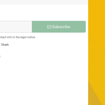
Subscribe
act info in the legal notice.
f Shark
e