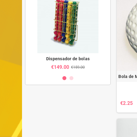
Golf
Dispensador de bolas
Mini
€149.00
€23
49.90
€159.00
Bola de M
€2.25