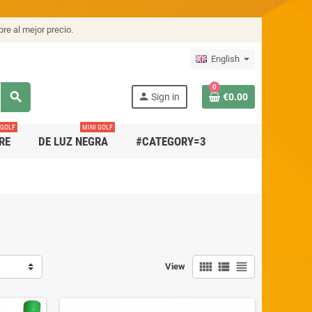
re al mejor precio.
English
0
search
person
Sign in
€0.00
 GOLF
MINI GOLF
RE
DE LUZ NEGRA
#CATEGORY=3
view_comfy
view_list
view_headline
View