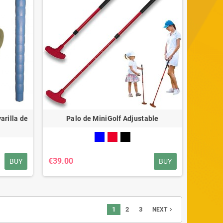
arilla de
Palo de MiniGolf Adjustable
€39.00
BUY
BUY
1
2
3
navigate_next
NEXT