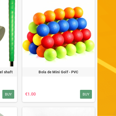
el shaft
Bola de Mini Golf - PVC
€1.00
BUY
BUY