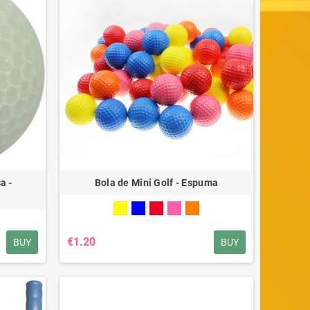
a -
Bola de Mini Golf - Espuma
€1.20
BUY
BUY