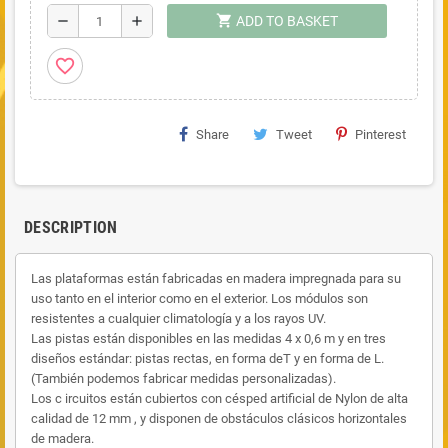
shopping_cart
remove
add
ADD TO BASKET
favorite_border
Share
Tweet
Pinterest
DESCRIPTION
Las plataformas están fabricadas en madera impregnada para su
uso tanto en el interior como en el exterior. Los módulos son
resistentes a cualquier climatología y a los rayos UV.
Las pistas están disponibles en las medidas 4 x 0,6 m y en tres
diseños estándar: pistas rectas, en forma deT y en forma de L.
(También podemos fabricar medidas personalizadas).
Los c ircuitos están cubiertos con césped artificial de Nylon de alta
calidad de 12 mm , y disponen de obstáculos clásicos horizontales
de madera.