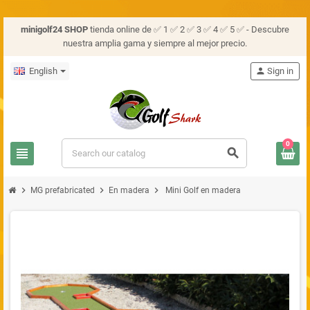
minigolf24 SHOP
tienda online de ✅ 1 ✅ 2 ✅ 3 ✅ 4 ✅ 5 ✅ - Descubre
nuestra amplia gama y siempre al mejor precio.
English
person
Sign in
0
view_headline
search
chevron_right
chevron_right
chevron_right
MG prefabricated
En madera
Mini Golf en madera