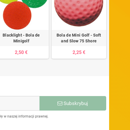
Blacklight - Bola de
Bola de Mini Golf - Soft
Bola de M
Minigolf
and Slow 75 Shore
2,50 €
2,25 €
Subskrybuj
y w naszej informacji prawnej.