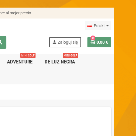
re al mejor precio.
Polski
0
rch
person
Zaloguj się
0,00 €
MINI GOLF
MINI GOLF
ADVENTURE
DE LUZ NEGRA