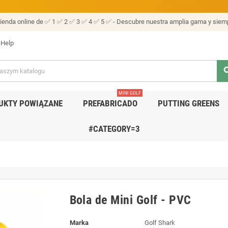
tienda online de ✅ 1 ✅ 2 ✅ 3 ✅ 4 ✅ 5 ✅ - Descubre nuestra amplia gama y siemp
Help
sea
MINI GOLF
UKTY POWIĄZANE
PREFABRICADO
PUTTING GREENS
#CATEGORY=3
Bola de Mini Golf - PVC
Marka
Golf Shark