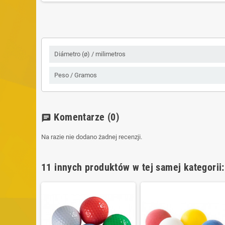
Diámetro (ø) / milimetros
Peso / Gramos
Komentarze
(0)
chat
Na razie nie dodano żadnej recenzji.
11 innych produktów w tej samej kategorii: