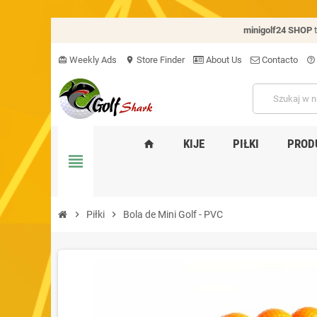
minigolf24 SHOP
Weekly Ads
Store Finder
About Us
Contacto
card_giftcard
location_on
help_outline
KIJE
PIŁKI
PROD
home
view_headline
chevron_right
Piłki
chevron_right
Bola de Mini Golf - PVC