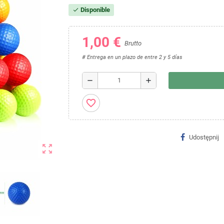
Disponible
check
1,00 €
Brutto
# Entrega en un plazo de entre 2 y 5 días
remove
add
favorite_border
Udostępnij
zoom_out_map