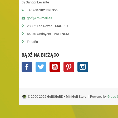
by Sangor Levante
Tel:
+34 902 996 356
golf@ mi-mail.es
28032 Las Rozas - MADRID
46870 Ontinyent - VALENCIA
España
BĄDŹ NA BIEŻĄCO
Facebook
Twitter
YouTube
Pinterest
Instagram
© 2000-2026
GolfSHARK • MiniGolf Store
| Powered by
Grupo 