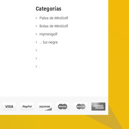
Categorías
Palos de MiniGolf
Bolas de MiniGolf
myminigolf
... luz negra
.
.
.