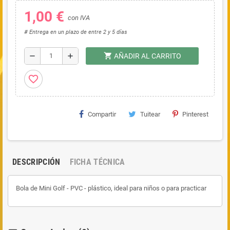
1,00 €
con IVA
# Entrega en un plazo de entre 2 y 5 días
shopping_cart
remove
add
AÑADIR AL CARRITO
favorite_border
Compartir
Tuitear
Pinterest
DESCRIPCIÓN
FICHA TÉCNICA
Bola de Mini Golf - PVC - plástico, ideal para niños o para practicar