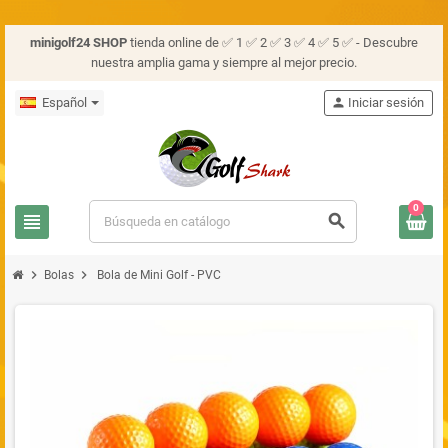
minigolf24 SHOP
tienda online de ✅ 1 ✅ 2 ✅ 3 ✅ 4 ✅ 5 ✅ - Descubre
nuestra amplia gama y siempre al mejor precio.
Español
person
Iniciar sesión
0
view_headline
search
chevron_right
chevron_right
Bolas
Bola de Mini Golf - PVC