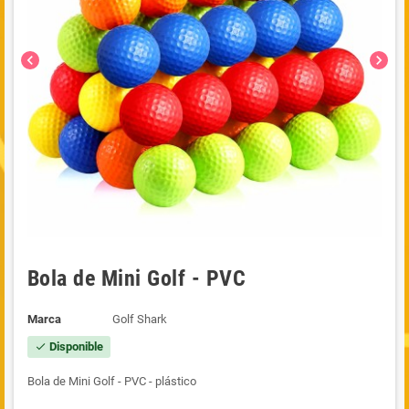
chevron_left
chevron_right
Bola de Mini Golf - PVC
Marca
Golf Shark
Disponible
check
Bola de Mini Golf - PVC - plástico