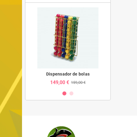
Golf
Dispensador de bolas
Mini
149,00 €
239,
9,90 €
159,00 €