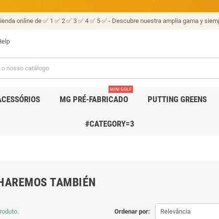
tienda online de ✅ 1 ✅ 2 ✅ 3 ✅ 4 ✅ 5 ✅ - Descubre nuestra amplia gama y siemp
elp
MINI GOLF
ACESSÓRIOS
MG PRÉ-FABRICADO
PUTTING GREENS
#CATEGORY=3
E HAREMOS TAMBIÉN
roduto.
Ordenar por:
Relevância