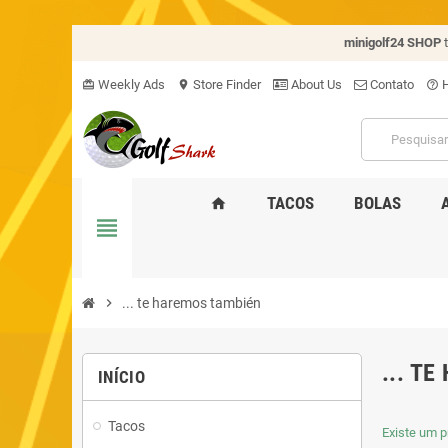
minigolf24 SHOP
Weekly Ads
Store Finder
About Us
Contato
H
card_giftcard
location_on
help_outline
TACOS
BOLAS
home
view_headline
chevron_right
... te haremos también
... T
INÍCIO
Tacos
Existe um p