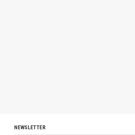
 - Mini Golf
Dispensador de bolas
90 €
149,00 €
249,90 €
159,00 €
NEWSLETTER