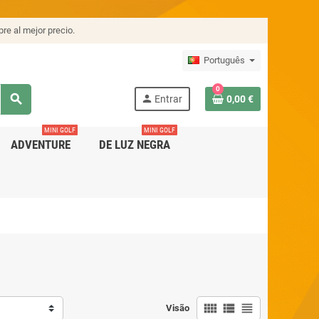
re al mejor precio.
Português
0
search
person
Entrar
0,00 €
MINI GOLF
MINI GOLF
ADVENTURE
DE LUZ NEGRA
view_comfy
view_list
view_headline
Visão