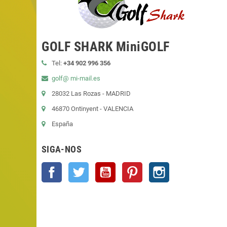
GOLF SHARK MiniGOLF
Tel:
+34 902 996 356
golf@ mi-mail.es
28032 Las Rozas - MADRID
46870 Ontinyent - VALENCIA
España
SIGA-NOS
Facebook
Twitter
YouTube
Pinterest
Instagram