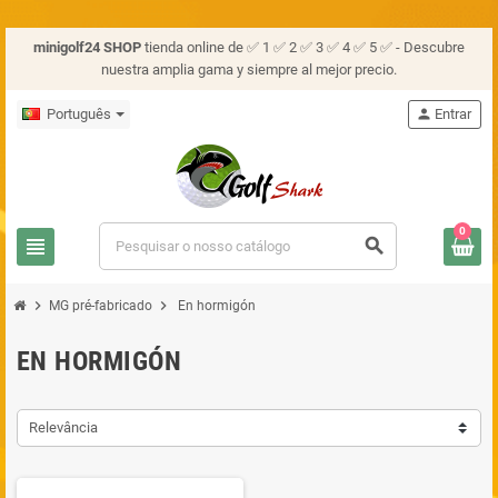
minigolf24 SHOP
tienda online de ✅ 1 ✅ 2 ✅ 3 ✅ 4 ✅ 5 ✅ - Descubre
nuestra amplia gama y siempre al mejor precio.
Português
person
Entrar
0
view_headline
search
chevron_right
chevron_right
MG pré-fabricado
En hormigón
EN HORMIGÓN
Relevância