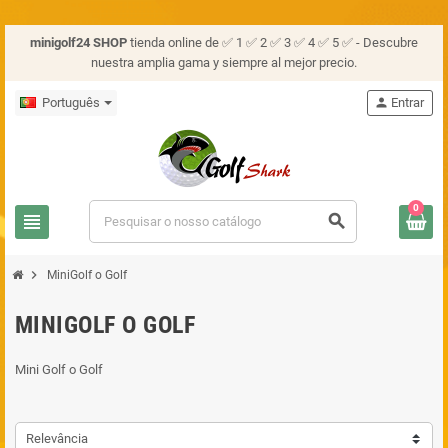
minigolf24 SHOP
tienda online de ✅ 1 ✅ 2 ✅ 3 ✅ 4 ✅ 5 ✅ - Descubre
nuestra amplia gama y siempre al mejor precio.
Português
person
Entrar
0
view_headline
search
chevron_right
MiniGolf o Golf
MINIGOLF O GOLF
Mini Golf o Golf
Relevância