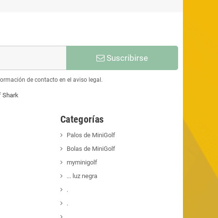
Suscribirse
ormación de contacto en el aviso legal.
f Shark
Categorías
Palos de MiniGolf
Bolas de MiniGolf
myminigolf
... luz negra
.
.
.