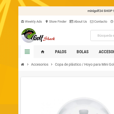
minigolf24 SHOP
Weekly Ads
Store Finder
About Us
Contacto
card_giftcard
location_on
help_outline
view_headline
PALOS
BOLAS
ACCESO
home
chevron_right
Accesorios
chevron_right
Copa de plástico / Hoyo para Mini Gol