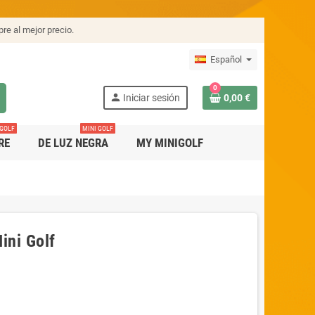
re al mejor precio.
Español
0
person
Iniciar sesión
0,00 €
 GOLF
MINI GOLF
RE
DE LUZ NEGRA
MY MINIGOLF
ini Golf