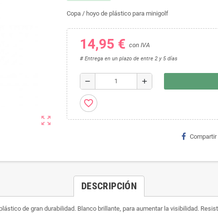
Copa / hoyo de plástico para minigolf
14,95 €
con IVA
# Entrega en un plazo de entre 2 y 5 días
remove
add
favorite_border
zoom_out_map
Compartir
DESCRIPCIÓN
ástico de gran durabilidad. Blanco brillante, para aumentar la visibilidad. Resist