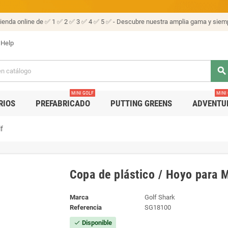
tienda online de ✅ 1 ✅ 2 ✅ 3 ✅ 4 ✅ 5 ✅ - Descubre nuestra amplia gama y siemp
Help
search
MINI GOLF
MINI
RIOS
PREFABRICADO
PUTTING GREENS
ADVENTU
f
Copa de plástico / Hoyo para M
Marca
Golf Shark
Referencia
SG18100
Disponible
check