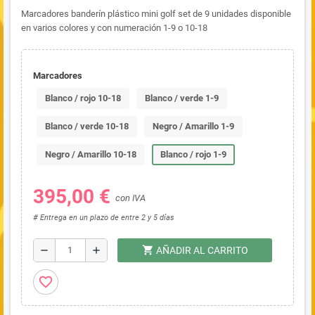
Marcadores banderín plástico mini golf set de 9 unidades disponible
en varios colores y con numeración 1-9 o 10-18
Marcadores
Blanco / rojo 10-18
Blanco / verde 1-9
Blanco / verde 10-18
Negro / Amarillo 1-9
Negro / Amarillo 10-18
Blanco / rojo 1-9
395,00 €
con IVA
# Entrega en un plazo de entre 2 y 5 días
shopping_cart
remove
add
AÑADIR AL CARRITO
favorite_border