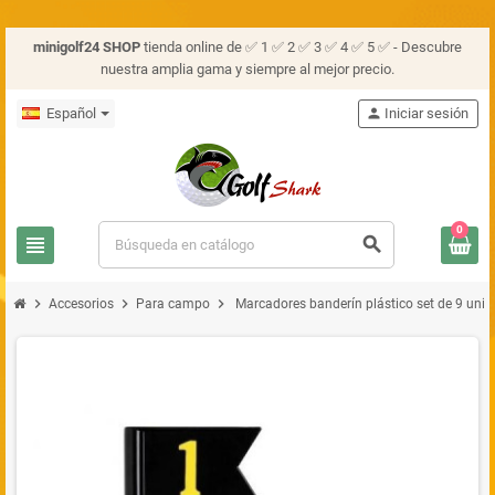
minigolf24 SHOP
tienda online de ✅ 1 ✅ 2 ✅ 3 ✅ 4 ✅ 5 ✅ - Descubre
nuestra amplia gama y siempre al mejor precio.
Español
person
Iniciar sesión
0
view_headline
search
chevron_right
chevron_right
chevron_right
Accesorios
Para campo
Marcadores banderín plástico set de 9 uni