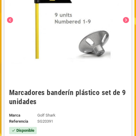
chevron_left
chevron_right
Marcadores banderín plástico set de 9
unidades
Marca
Golf Shark
Referencia
SG20391
Disponible
check