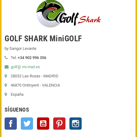
GOLF SHARK MiniGOLF
by Sangor Levante
Tel:
+34 902 996 356
golf@ mi-mail.es
28032 Las Rozas - MADRID
46870 Ontinyent - VALENCIA
España
SÍGUENOS
Facebook
Twitter
YouTube
Pinterest
Instagram