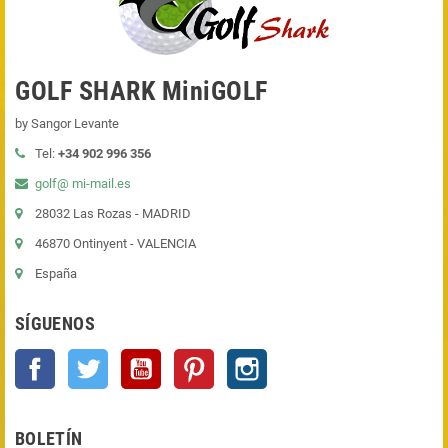
GOLF SHARK MiniGOLF
by Sangor Levante
Tel:
+34 902 996 356
golf@ mi-mail.es
28032 Las Rozas - MADRID
46870 Ontinyent - VALENCIA
España
SÍGUENOS
Facebook
Twitter
YouTube
Pinterest
Instagram
BOLETÍN