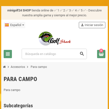
minigolf24 SHOP
tienda online de ✅ 1 ✅ 2 ✅ 3 ✅ 4 ✅ 5 ✅ - Descubre
nuestra amplia gama y siempre al mejor precio.
Español
person
Iniciar sesión
0
view_headline
search
chevron_right
chevron_right
Accesorios
Para campo
PARA CAMPO
Para campo
Subcategorías