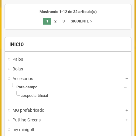
Mostrando 1-12 de 32 artículo(s)
1
2
3
navigate_next
SIGUIENTE
INICIO
Palos
Bolas
Accesorios
Para campo
césped artificial
MG prefabricado
Putting Greens
my minigolf