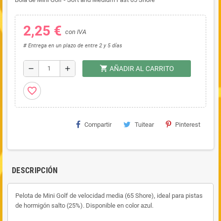
2,25 €
con IVA
# Entrega en un plazo de entre 2 y 5 días
shopping_cart
remove
add
AÑADIR AL CARRITO
favorite_border
Compartir
Tuitear
Pinterest
DESCRIPCIÓN
Pelota de Mini Golf de velocidad media (65 Shore), ideal para pistas
de hormigón salto (25%). Disponible en color azul.