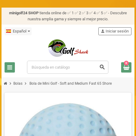
minigolf24 SHOP
tienda online de ✅ 1 ✅ 2 ✅ 3 ✅ 4 ✅ 5 ✅ - Descubre
nuestra amplia gama y siempre al mejor precio.
Español
person
Iniciar sesión
0
view_headline
search
chevron_right
chevron_right
Bolas
Bola de Mini Golf - Soft and Medium Fast 65 Shore