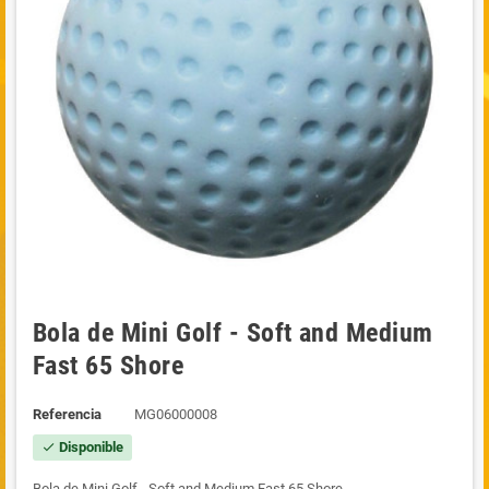
Bola de Mini Golf - Soft and Medium
Fast 65 Shore
Referencia
MG06000008
Disponible
check
Bola de Mini Golf - Soft and Medium Fast 65 Shore