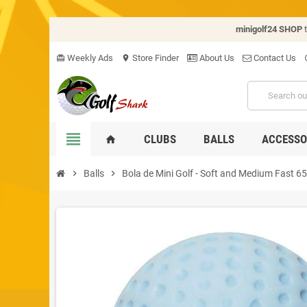
minigolf24 SHOP
Weekly Ads
Store Finder
About Us
Contact Us
card_giftcard
location_on
hel
view_headline
CLUBS
BALLS
ACCESSO
home
chevron_right
Balls
chevron_right
Bola de Mini Golf - Soft and Medium Fast 6