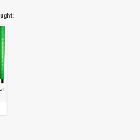
ught:
al