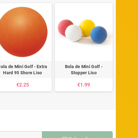
ola de Mini Golf - Extra
Bola de Mini Golf -
Bola de M
Hard 95 Shore Liso
Stopper Liso
Har
€2.25
€1.99