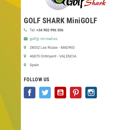
GOLF SHARK MiniGOLF
Tel:
+34 902 996 356
golf@ mi-mail.es
28032 Las Rozas - MADRID
46870 Ontinyent - VALENCIA
Spain
FOLLOW US
Facebook
Twitter
YouTube
Pinterest
Instagram