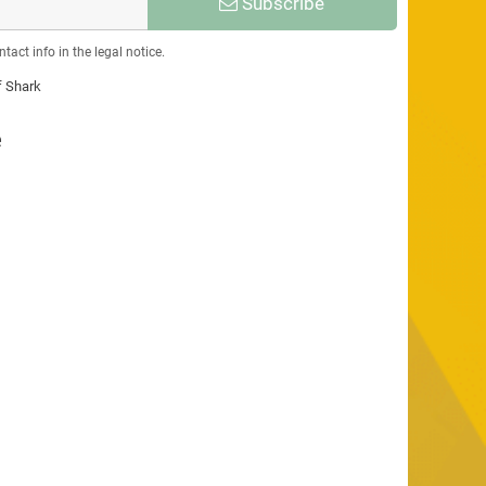
Subscribe
act info in the legal notice.
f Shark
e