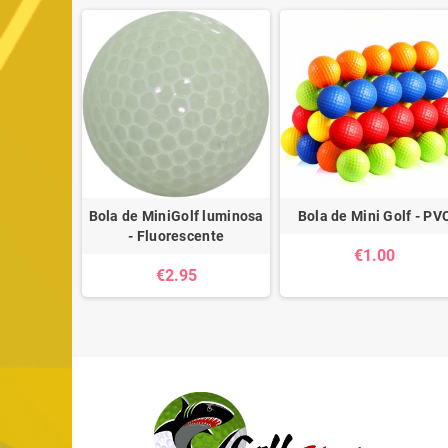
Bola de
Bola de MiniGolf luminosa
Bola de Mini Golf - PV
f
- Fluorescente
€1.00
€2.95