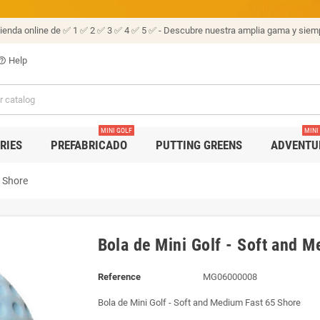
tienda online de ✅ 1 ✅ 2 ✅ 3 ✅ 4 ✅ 5 ✅ - Descubre nuestra amplia gama y siemp
Help
p_outline
MINI GOLF
MINI
RIES
PREFABRICADO
PUTTING GREENS
ADVENTU
5 Shore
Bola de Mini Golf - Soft and 
Reference
MG06000008
Bola de Mini Golf - Soft and Medium Fast 65 Shore