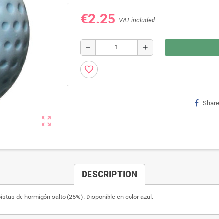
€2.25
VAT included
remove
add
favorite_border
Share
zoom_out_map
DESCRIPTION
pistas de hormigón salto (25%). Disponible en color azul.