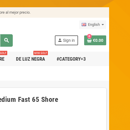
re al mejor precio.
English
0
search
person
Sign in
€0.00
 GOLF
MINI GOLF
RE
DE LUZ NEGRA
#CATEGORY=3
Medium Fast 65 Shore