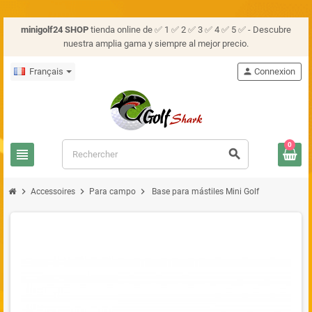
minigolf24 SHOP
tienda online de ✅ 1 ✅ 2 ✅ 3 ✅ 4 ✅ 5 ✅ - Descubre
nuestra amplia gama y siempre al mejor precio.
Français
person
Connexion
0
view_headline
search
chevron_right
chevron_right
chevron_right
Accessoires
Para campo
Base para mástiles Mini Golf