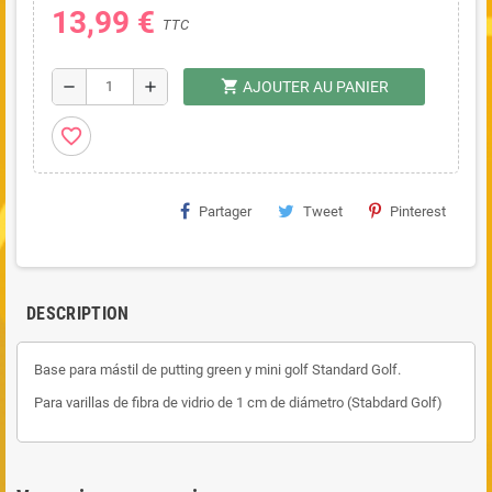
13,99 €
TTC
shopping_cart
remove
add
AJOUTER AU PANIER
favorite_border
Partager
Tweet
Pinterest
DESCRIPTION
Base para mástil de putting green y mini golf Standard Golf.
Para varillas de fibra de vidrio de 1 cm de diámetro (Stabdard Golf)